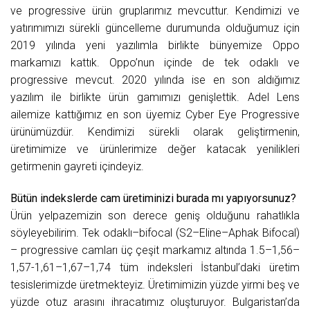
ve progressive ürün gruplarımız mevcuttur. Kendimizi ve
yatırımımızı sürekli güncelleme durumunda olduğumuz için
2019 yılında yeni yazılımla birlikte bünyemize Oppo
markamızı kattık. Oppo’nun içinde de tek odaklı ve
progressive mevcut. 2020 yılında ise en son aldığımız
yazılım ile birlikte ürün gamımızı genişlettik. Adel Lens
ailemize kattığımız en son üyemiz Cyber Eye Progressive
ürünümüzdür. Kendimizi sürekli olarak geliştirmenin,
üretimimize ve ürünlerimize değer katacak yenilikleri
getirmenin gayreti içindeyiz.
Bütün indekslerde cam üretiminizi burada mı yapıyorsunuz?
Ürün yelpazemizin son derece geniş olduğunu rahatlıkla
söyleyebilirim. Tek odaklı–bifocal (S2–Eline–Aphak Bifocal)
– progressive camları üç çeşit markamız altında 1.5–1,56–
1,57-1,61–1,67–1,74 tüm indeksleri İstanbul’daki üretim
tesislerimizde üretmekteyiz. Üretimimizin yüzde yirmi beş ve
yüzde otuz arasını ihracatımız oluşturuyor. Bulgaristan’da