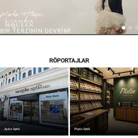
BIR TERZININ DEVRIMI
İngiliz terzilik geleneğini sıra dışı yaratıcılığıyla yeniden yorumlayan Alexander
McQueen, yalnızca döneminin en etkili moda tasarımcılarından biri değil; aynı
zamanda podyumu bir anlatı alanına dönüştüren kültürel bir fenomendi.
RÖPORTAJLAR
HABERİ OKUYUN
Aydın Optik
Platin Optik