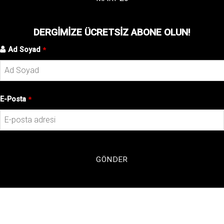
DERGIMIZE ÜCRETSIZ ABONE OLUN!
Ad Soyad
*
E-Posta
*
GÖNDER
This
field
should
be