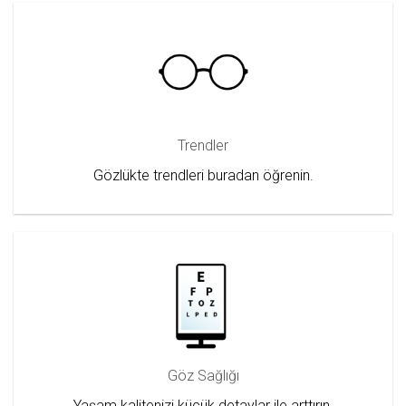
left
blank
Trendler
Gözlükte trendleri buradan öğrenin.
Göz Sağlığı
Yaşam kalitenizi küçük detaylar ile arttırın.