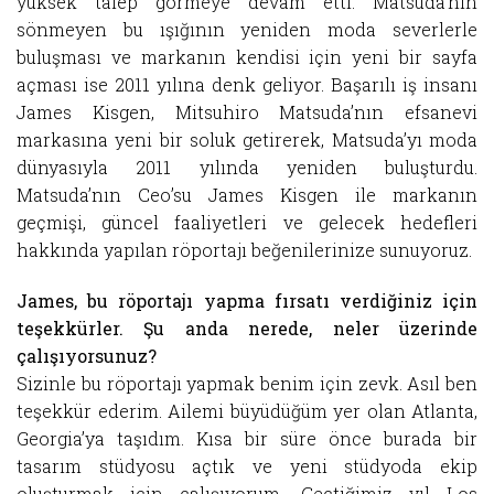
yüksek talep görmeye devam etti. Matsuda’nın
sönmeyen bu ışığının yeniden moda severlerle
buluşması ve markanın kendisi için yeni bir sayfa
açması ise 2011 yılına denk geliyor. Başarılı iş insanı
James Kisgen, Mitsuhiro Matsuda’nın efsanevi
markasına yeni bir soluk getirerek, Matsuda’yı moda
dünyasıyla 2011 yılında yeniden buluşturdu.
Matsuda’nın Ceo’su James Kisgen ile markanın
geçmişi, güncel faaliyetleri ve gelecek hedefleri
hakkında yapılan röportajı beğenilerinize sunuyoruz.
James, bu röportajı yapma fırsatı verdiğiniz için
teşekkürler. Şu anda nerede, neler üzerinde
çalışıyorsunuz?
Sizinle bu röportajı yapmak benim için zevk. Asıl ben
teşekkür ederim. Ailemi büyüdüğüm yer olan Atlanta,
Georgia’ya taşıdım. Kısa bir süre önce burada bir
tasarım stüdyosu açtık ve yeni stüdyoda ekip
oluşturmak için çalışıyorum. Geçtiğimiz yıl Los