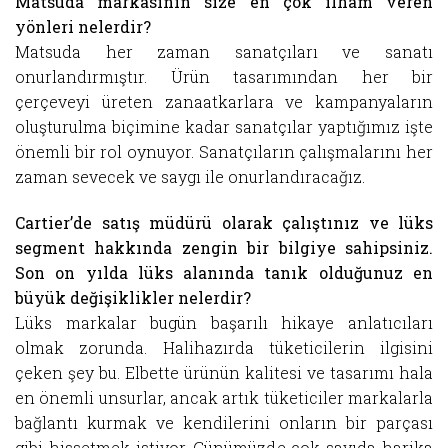
Matsuda markasının size en çok ilham veren
yönleri nelerdir?
Matsuda her zaman sanatçıları ve sanatı
onurlandırmıştır. Ürün tasarımından her bir
çerçeveyi üreten zanaatkarlara ve kampanyaların
oluşturulma biçimine kadar sanatçılar yaptığımız işte
önemli bir rol oynuyor. Sanatçıların çalışmalarını her
zaman sevecek ve saygı ile onurlandıracağız.
Cartier’de satış müdürü olarak çalıştınız ve lüks
segment hakkında zengin bir bilgiye sahipsiniz.
Son on yılda lüks alanında tanık olduğunuz en
büyük değişiklikler nelerdir?
Lüks markalar bugün başarılı hikaye anlatıcıları
olmak zorunda. Halihazırda tüketicilerin ilgisini
çeken şey bu. Elbette ürünün kalitesi ve tasarımı hala
en önemli unsurlar, ancak artık tüketiciler markalarla
bağlantı kurmak ve kendilerini onların bir parçası
gibi hissetmek istiyor. Günümüzde çok sayıda harika