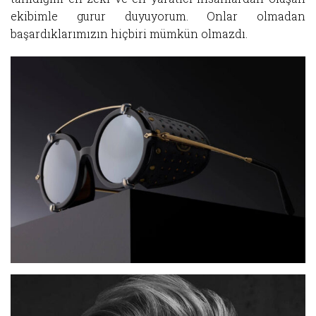
ekibimle gurur duyuyorum. Onlar olmadan
başardıklarımızın hiçbiri mümkün olmazdı.