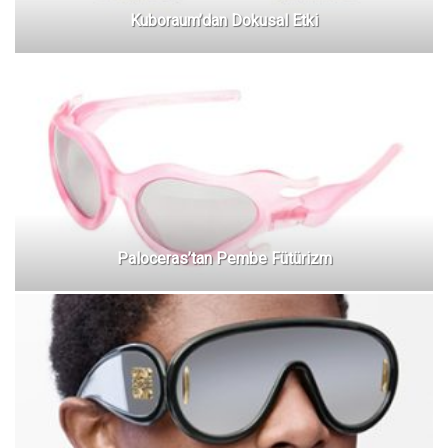
Kuboraum’dan Dokusal Etki
Paloceras’tan Pembe Fütürizm