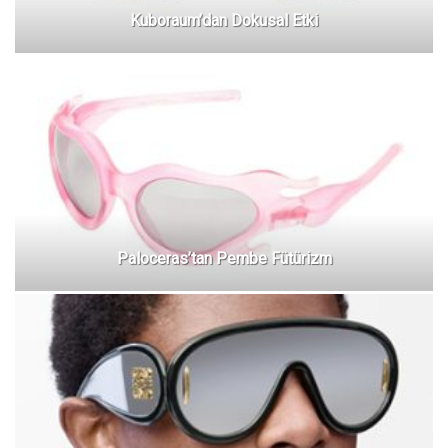
Kuboraum’dan Dokusal Etki
Paloceras’tan Pembe Fütürizm