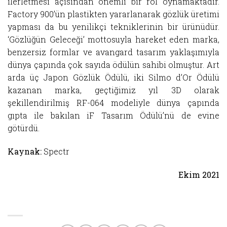
ilerletmesi açısından önemli bir rol oynamaktadır.
Factory 900’ün plastikten yararlanarak gözlük üretimi
yapması da bu yenilikçi tekniklerinin bir ürünüdür.
‘Gözlüğün Geleceği’ mottosuyla hareket eden marka,
benzersiz formlar ve avangard tasarım yaklaşımıyla
dünya çapında çok sayıda ödülün sahibi olmuştur. Art
arda üç Japon Gözlük Ödülü, iki Silmo d’Or Ödülü
kazanan marka, geçtiğimiz yıl 3D olarak
şekillendirilmiş RF-064 modeliyle dünya çapında
gıpta ile bakılan iF Tasarım Ödülü’nü de evine
götürdü.
Kaynak:
Spectr
Ekim 2021