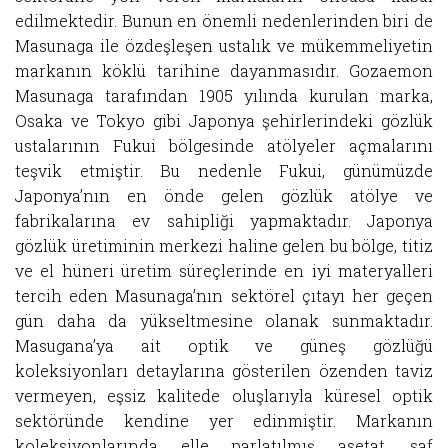
edilmektedir. Bunun en önemli nedenlerinden biri de
Masunaga ile özdeşleşen ustalık ve mükemmeliyetin
markanın köklü tarihine dayanmasıdır. Gozaemon
Masunaga tarafından 1905 yılında kurulan marka,
Osaka ve Tokyo gibi Japonya şehirlerindeki gözlük
ustalarının Fukui bölgesinde atölyeler açmalarını
teşvik etmiştir. Bu nedenle Fukui, günümüzde
Japonya’nın en önde gelen gözlük atölye ve
fabrikalarına ev sahipliği yapmaktadır. Japonya
gözlük üretiminin merkezi haline gelen bu bölge, titiz
ve el hüneri üretim süreçlerinde en iyi materyalleri
tercih eden Masunaga’nın sektörel çıtayı her geçen
gün daha da yükseltmesine olanak sunmaktadır.
Masugana’ya ait optik ve güneş gözlüğü
koleksiyonları detaylarına gösterilen özenden taviz
vermeyen, eşsiz kalitede oluşlarıyla küresel optik
sektöründe kendine yer edinmiştir. Markanın
koleksiyonlarında elle parlatılmış asetat, saf