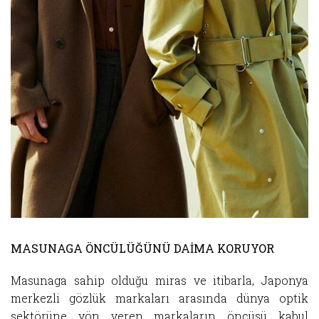
MASUNAGA ÖNCÜLÜĞÜNÜ DAİMA KORUYOR
Masunaga sahip olduğu miras ve itibarla, Japonya
merkezli gözlük markaları arasında dünya optik
sektörüne yön veren markaların öncüsü kabul