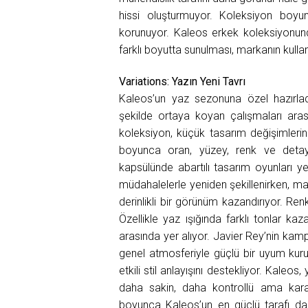
hissi oluşturmuyor. Koleksiyon bo
korunuyor. Kaleos erkek koleksiyonunda
farklı boyutta sunulması, markanın kulla
Variations: Yazın Yeni Tavrı
Kaleos’un yaz sezonuna özel hazırlad
şekilde ortaya koyan çalışmaları arası
koleksiyon, küçük tasarım değişimlerin
boyunca oran, yüzey, renk ve detay 
kapsülünde abartılı tasarım oyunları ye
müdahalelerle yeniden şekillenirken, mat
derinlikli bir görünüm kazandırıyor. Ren
Özellikle yaz ışığında farklı tonlar k
arasında yer alıyor. Javier Rey’nin kamp
genel atmosferiyle güçlü bir uyum kur
etkili stil anlayışını destekliyor. Kale
daha sakin, daha kontrollü ama kara
boyunca Kaleos’un en güçlü tarafı da