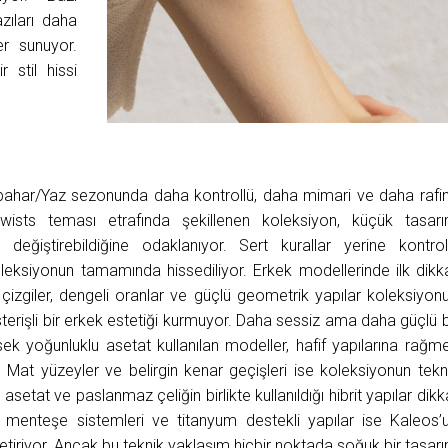
zıları daha
er sunuyor.
 stil hissi
bahar/Yaz sezonunda daha kontrollü, daha mimari ve daha rafi
wists teması etrafında şekillenen koleksiyon, küçük tasar
değiştirebildiğine odaklanıyor. Sert kurallar yerine kontrol
ksiyonun tamamında hissediliyor. Erkek modellerinde ilk dikk
 çizgiler, dengeli oranlar ve güçlü geometrik yapılar koleksiyon
terişli bir erkek estetiği kurmuyor. Daha sessiz ama daha güçlü b
ksek yoğunluklu asetat kullanılan modeller, hafif yapılarına rağm
. Mat yüzeyler ve belirgin kenar geçişleri ise koleksiyonun tekn
asetat ve paslanmaz çeliğin birlikte kullanıldığı hibrit yapılar dikk
en menteşe sistemleri ve titanyum destekli yapılar ise Kaleos’
etiriyor. Ancak bu teknik yaklaşım hiçbir noktada soğuk bir tasar