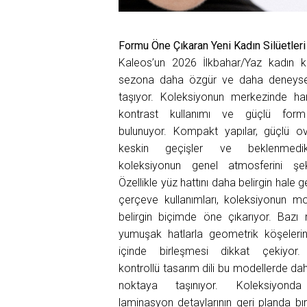
Formu Öne Çıkaran Yeni Kadın Silüetleri
Kaleos’un 2026 İlkbahar/Yaz kadın k
sezona daha özgür ve daha deneysel 
taşıyor. Koleksiyonun merkezinde har
kontrast kullanımı ve güçlü form 
bulunuyor. Kompakt yapılar, güçlü ov
keskin geçişler ve beklenmedi
koleksiyonun genel atmosferini şekil
Özellikle yüz hattını daha belirgin hale g
çerçeve kullanımları, koleksiyonun mo
belirgin biçimde öne çıkarıyor. Bazı
yumuşak hatlarla geometrik köşeleri
içinde birleşmesi dikkat çekiyor.
kontrollü tasarım dili bu modellerde da
noktaya taşınıyor. Koleksiyonda
laminasyon detaylarının geri planda bır