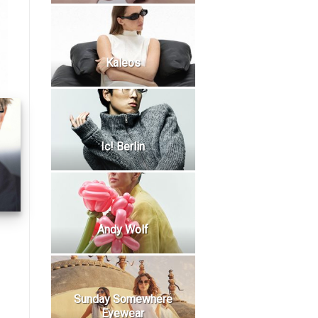
Kaleos
Ic! Berlin
Andy Wolf
Sunday Somewhere
Eyewear