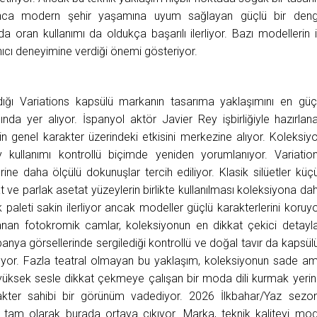
yunca modern şehir yaşamına uyum sağlayan güçlü bir den
 oran kullanımı da oldukça başarılı ilerliyor. Bazı modellerin i
nıcı deneyimine verdiği önemi gösteriyor.
ığı Variations kapsülü markanın tasarıma yaklaşımını en güç
nda yer alıyor. İspanyol aktör Javier Rey işbirliğiyle hazırlan
in genel karakter üzerindeki etkisini merkezine alıyor. Koleksiy
kullanımı kontrollü biçimde yeniden yorumlanıyor. Variatio
rine daha ölçülü dokunuşlar tercih ediliyor. Klasik silüetler küç
 ve parlak asetat yüzeylerin birlikte kullanılması koleksiyona da
k paleti sakin ilerliyor ancak modeller güçlü karakterlerini koruyo
azanan fotokromik camlar, koleksiyonun en dikkat çekici detayla
anya görsellerinde sergilediği kontrollü ve doğal tavır da kapsül
uyor. Fazla teatral olmayan bu yaklaşım, koleksiyonun sade a
os, yüksek sesle dikkat çekmeye çalışan bir moda dili kurmak yerin
kter sahibi bir görünüm vadediyor. 2026 İlkbahar/Yaz sezo
 tam olarak burada ortaya çıkıyor. Marka, teknik kaliteyi mo