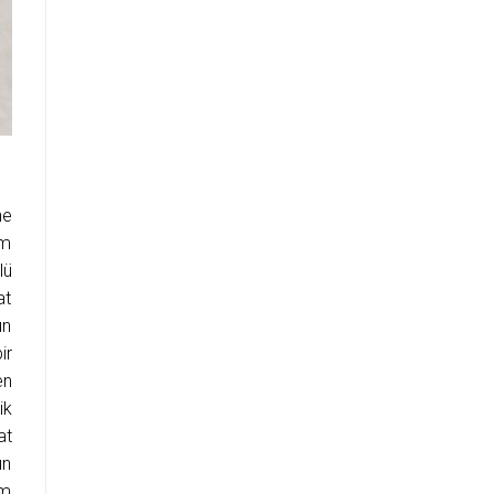
ne
ım
lü
at
un
ir
en
ik
at
un
ım