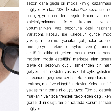
sezon daha güçlü bir moda kimliği kazanması
sağlıyor. Marka, 2026 İlkbahar/Yaz sezonunda 
bu çizgiyi daha ileri taşıdı. Kadın ve erk
koleksiyonlarında form kavramı yenid
yorumlanırken, yaz sezonuna özel hazırlan
Variations kapsülü ise Kaleos’un güncel mo
yaklaşımını en net yansıtan çalışmalar arasın
öne çıkıyor. Teknik detaylara verdiği önem
sektörün dikkatini çeken marka, aynı zaman
modern moda estetiğini merkeze alan tasar
diliyle de sezonun güçlü isimlerinden biri hali
geliyor. Her modelin yaklaşık 18 aylık geliştir
sürecinden geçmesi, özel asetat karışımları, rafi
renk seçimleri ve el işçiliği detayları Kaleos’un ür
yaklaşımının temelini oluşturuyor. Tüm bu detayla
markanın yalnızca trendleri takip eden değil, ken
görsel dilini oluşturan bir noktada konumlanması
sağlıyor.