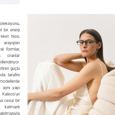
oleksiyonu,
bir enerji
eket hissi,
arayışları
al formlar,
k oranlar
lendiriyor.
etiren güçlü
da tarafını
 modellerde
n aynı yapı
 Kaleos’un
ha cesur bir
 katmanlı
akılmasıyla