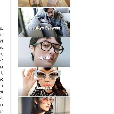
Unsuikyo Eyewear
s,
de
rı
aş
a,
Mykita
ir
mü
l,
ak
ia
Anna Sui
sı
r.
bu
er