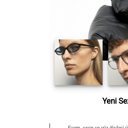
Yeni Se
Form, oran ve yüz ifadesi 