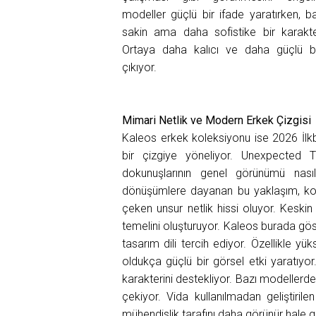
modeller güçlü bir ifade yaratırken, ba
sakin ama daha sofistike bir karakt
Ortaya daha kalıcı ve daha güçlü bir
çıkıyor.
Mimari Netlik ve Modern Erkek Çizgisi
Kaleos erkek koleksiyonu ise 2026 İlk
bir çizgiye yöneliyor. Unexpected T
dokunuşlarının genel görünümü nasıl 
dönüşümlere dayanan bu yaklaşım, kole
çeken unsur netlik hissi oluyor. Keskin
temelini oluşturuyor. Kaleos burada gös
tasarım dili tercih ediyor. Özellikle yü
oldukça güçlü bir görsel etki yaratıyor
karakterini destekliyor. Bazı modellerde 
çekiyor. Vida kullanılmadan geliştiril
mühendislik tarafını daha görünür hale g