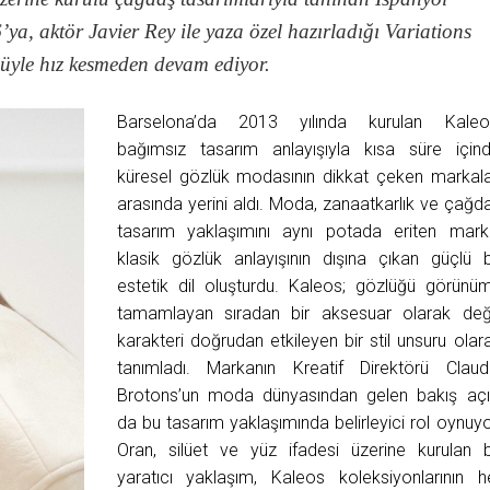
’ya, aktör Javier Rey ile yaza özel hazırladığı Variations
üyle hız kesmeden devam ediyor.
Barselona’da 2013 yılında kurulan Kaleo
bağımsız tasarım anlayışıyla kısa süre için
küresel gözlük modasının dikkat çeken markala
arasında yerini aldı. Moda, zanaatkarlık ve çağd
tasarım yaklaşımını aynı potada eriten mark
klasik gözlük anlayışının dışına çıkan güçlü b
estetik dil oluşturdu. Kaleos; gözlüğü görünü
tamamlayan sıradan bir aksesuar olarak deği
karakteri doğrudan etkileyen bir stil unsuru olar
tanımladı. Markanın Kreatif Direktörü Claud
Brotons’un moda dünyasından gelen bakış açı
da bu tasarım yaklaşımında belirleyici rol oynuyo
Oran, silüet ve yüz ifadesi üzerine kurulan 
yaratıcı yaklaşım, Kaleos koleksiyonlarının h