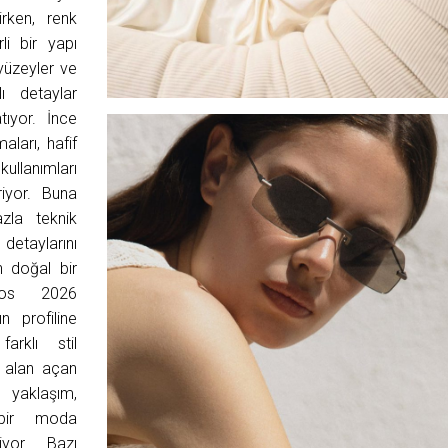
irken, renk
li bir yapı
yüzeyler ve
lı detaylar
ıyor. İnce
ları, hafif
lanımları
riyor. Buna
zla teknik
etaylarını
n doğal bir
eos 2026
n profiline
arklı stil
a alan açan
yaklaşım,
 bir moda
iyor. Bazı