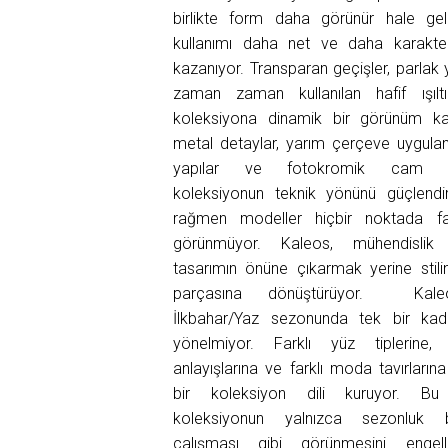
birlikte form daha görünür hale gel
kullanımı daha net ve daha karakter
kazanıyor. Transparan geçişler, parlak 
zaman zaman kullanılan hafif ışıltı
koleksiyona dinamik bir görünüm kat
metal detaylar, yarım çerçeve uygulama
yapılar ve fotokromik cam kul
koleksiyonun teknik yönünü güçlendi
rağmen modeller hiçbir noktada fa
görünmüyor. Kaleos, mühendislik d
tasarımın önüne çıkarmak yerine stili
parçasına dönüştürüyor. Kal
İlkbahar/Yaz sezonunda tek bir kadı
yönelmiyor. Farklı yüz tiplerine, f
anlayışlarına ve farklı moda tavırların
bir koleksiyon dili kuruyor. Bu 
koleksiyonun yalnızca sezonluk
çalışması gibi görünmesini engell