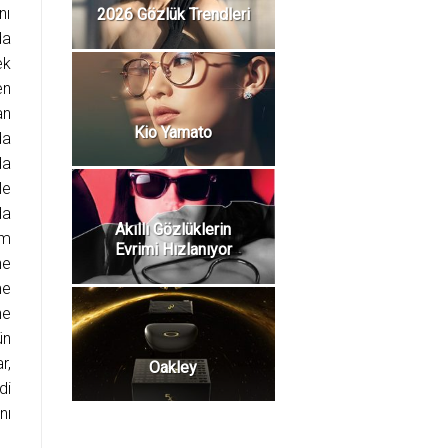
nı
2026 Gözlük Trendleri
da
ek
en
an
Kio Yamato
da
da
le
da
Akıllı Gözlüklerin
ım
Evrimi Hızlanıyor
ne
me
ne
ün
r,
Oakley
di
nı