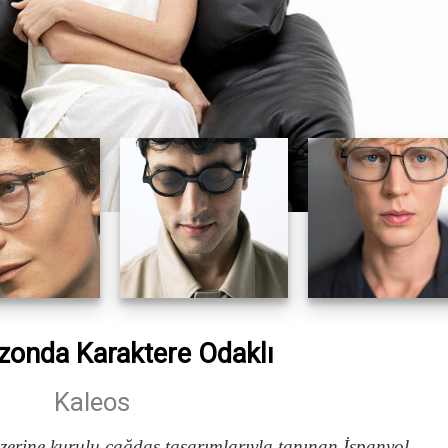
zonda Karaktere Odaklı
Kaleos
üzerine kurulu çağdaş tasarımlarıyla tanınan İspanyol