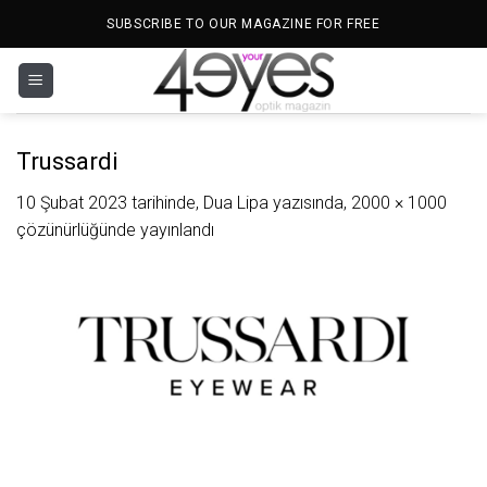
İçeriğe
SUBSCRIBE TO OUR MAGAZINE FOR FREE
atla
Trussardi
10 Şubat 2023
tarihinde,
Dua Lipa
yazısında,
2000 × 1000
çözünürlüğünde yayınlandı