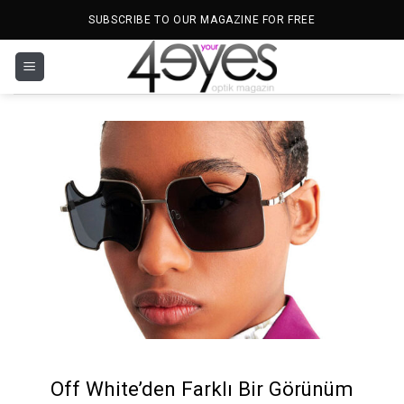
İçeriğe
SUBSCRIBE TO OUR MAGAZINE FOR FREE
atla
Off White’den Farklı Bir Görünüm