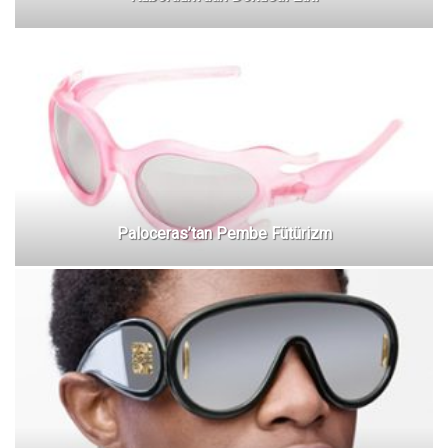
Paloceras’tan Pembe Fütürizm