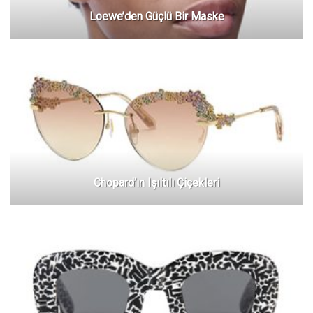
Loewe’den Güçlü Bir Maske
Chopard’ın Işıltılı Çiçekleri