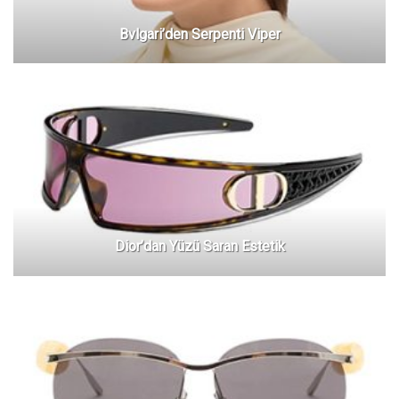
Bvlgari’den Serpenti Viper
Dior’dan Yüzü Saran Estetik