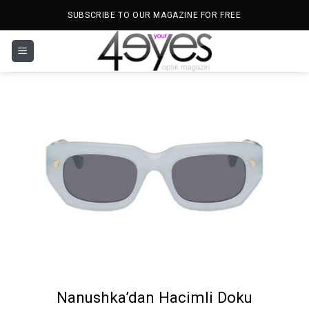
İçeriğe
SUBSCRIBE TO OUR MAGAZINE FOR FREE
atla
Nanushka’dan Hacimli Doku