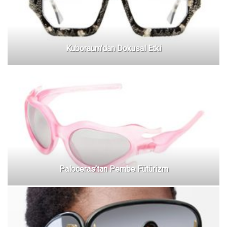
Kuboraum’dan Dokusal Etki
Paloceras’tan Pembe Fütürizm