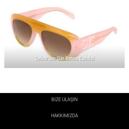
Celine’den Gün Batımı Esintisi
BİZE ULAŞIN
HAKKIMIZDA