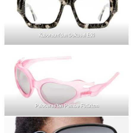
Kuboraum’dan Dokusal Etki
Paloceras’tan Pembe Fütürizm