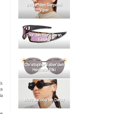
Bvlgari’den Serpenti
Viper
Dior’dan Yüzü Saran
Estetik
Christopher Esber’den
Heykelsi Etki
y,
ra
da
Marc Jacobs’tan Daisy
23