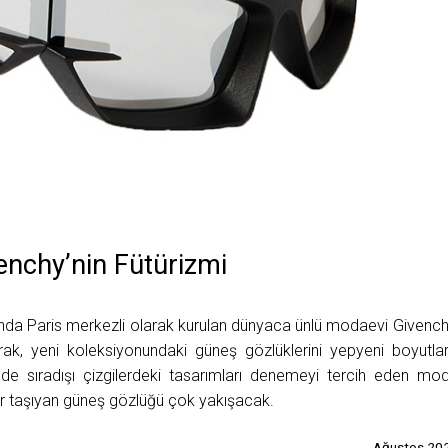
enchy’nin Fütürizmi
ında Paris merkezli olarak kurulan dünyaca ünlü modaevi Givench
arak, yeni koleksiyonundaki güneş gözlüklerini yepyeni boyutla
nde sıradışı çizgilerdeki tasarımları denemeyi tercih eden mo
ler taşıyan güneş gözlüğü çok yakışacak.
Ağustos 20