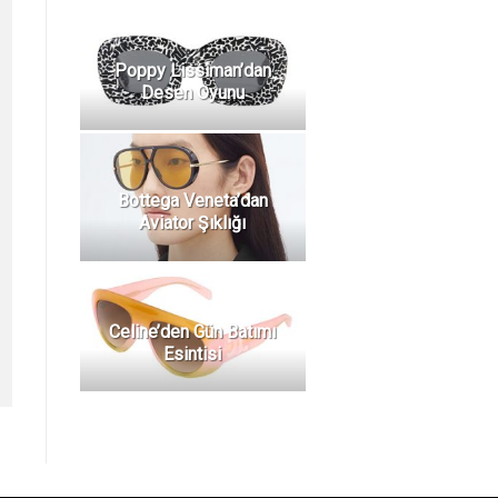
Poppy Lissiman’dan
Desen Oyunu
Bottega Veneta’dan
Aviator Şıklığı
Celine’den Gün Batımı
Esintisi