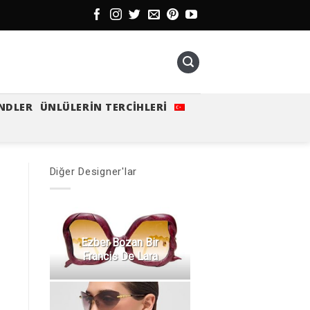
NDLER
ÜNLÜLERIN TERCIHLERI
Diğer Designer'lar
Ezber Bozan Bir
Francis De Lara