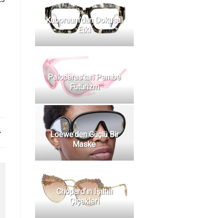
Kuboraum’dan Dokusal
Etki
Paloceras’tan Pembe
Fütürizm
Loewe’den Güçlü Bir
Maske
Chopard’ın Işıltılı
Çiçekleri