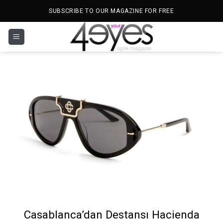
İçeriğe
SUBSCRIBE TO OUR MAGAZINE FOR FREE
atla
Casablanca’dan Destansı Hacienda