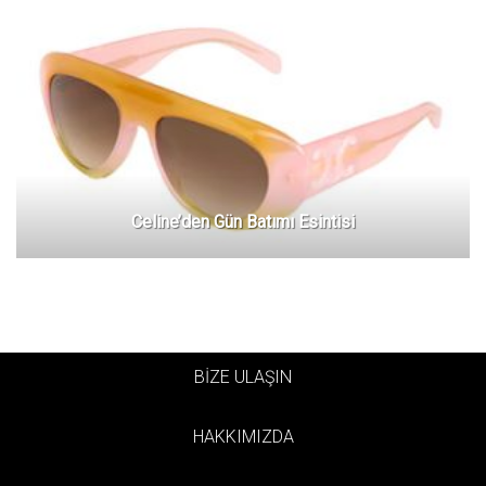
Celine’den Gün Batımı Esintisi
BİZE ULAŞIN
HAKKIMIZDA