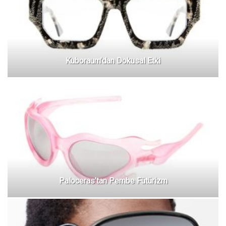
Kuboraum’dan Dokusal Etki
Paloceras’tan Pembe Fütürizm