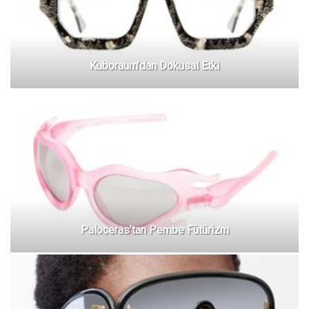
Kuboraum’dan Dokusal Etki
Paloceras’tan Pembe Fütürizm