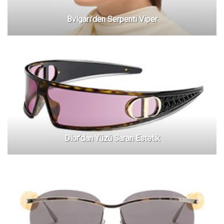
Bvlgari’den Serpenti Viper
Dior’dan Yüzü Saran Estetik