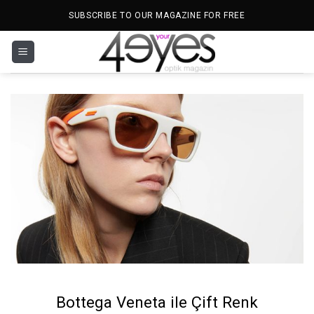
İçeriğe
SUBSCRIBE TO OUR MAGAZINE FOR FREE
atla
Bottega Veneta ile Çift Renk