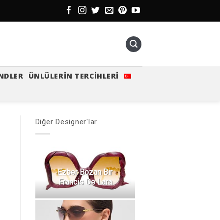
NDLER
ÜNLÜLERIN TERCIHLERI
Diğer Designer'lar
Ezber Bozan Bir
Francis De Lara