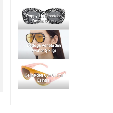
Poppy Lissiman’dan
Desen Oyunu
Bottega Veneta’dan
Aviator Şıklığı
Celine’den Gün Batımı
Esintisi