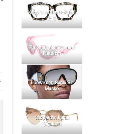
Kuboraum’dan Dokusal
Etki
Paloceras’tan Pembe
Fütürizm
Loewe’den Güçlü Bir
Maske
Chopard’ın Işıltılı
Çiçekleri