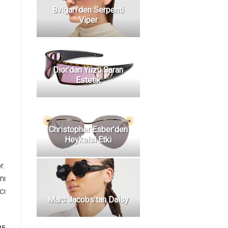
Bvlgari’den Serpenti
Viper
Dior’dan Yüzü Saran
Estetik
Christopher Esber’den
Heykelsi Etki
r.
nı
cı
Marc Jacobs’tan Daisy
25