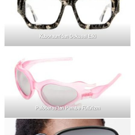
Kuboraum’dan Dokusal Etki
Paloceras’tan Pembe Fütürizm