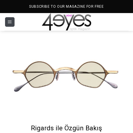
İçeriğe
SUBSCRIBE TO OUR MAGAZINE FOR FREE
atla
Rigards ile Özgün Bakış