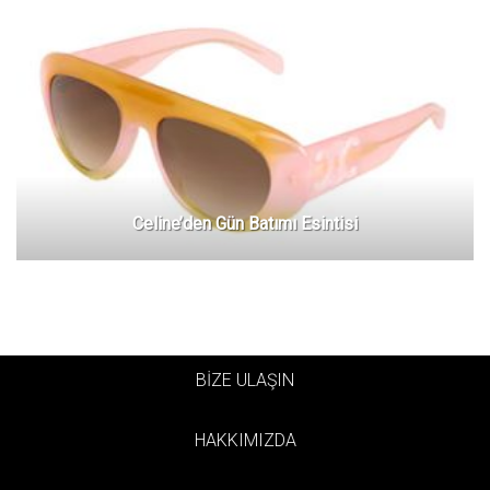
Celine’den Gün Batımı Esintisi
BİZE ULAŞIN
HAKKIMIZDA