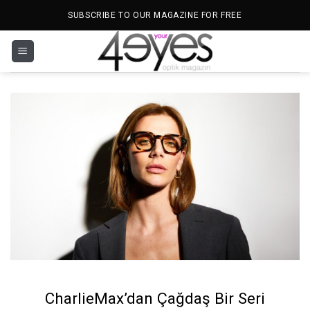
İçeriğe
SUBSCRIBE TO OUR MAGAZINE FOR FREE
atla
CharlieMax’dan Çağdaş Bir Seri