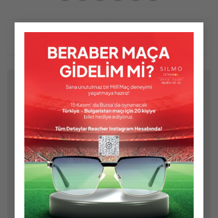
×
Bir yanıt yazın
E-posta adresiniz yayınlanmayacak.
Gerekli alanlar
*
ile işaretlenmişlerdir
Yorum
*
Ad
*