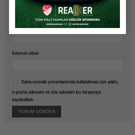
E-posta
*
İnternet sitesi
Daha sonraki yorumlarımda kullanılması için adım,
e-posta adresim ve site adresim bu tarayıcıya
kaydedilsin.