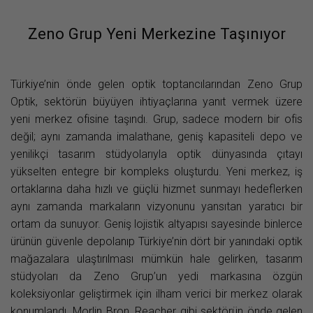
Zeno Grup Yeni Merkezine Taşınıyor
Türkiye’nin önde gelen optik toptancılarından Zeno Grup
Optik, sektörün büyüyen ihtiyaçlarına yanıt vermek üzere
yeni merkez ofisine taşındı. Grup, sadece modern bir ofis
değil; aynı zamanda imalathane, geniş kapasiteli depo ve
yenilikçi tasarım stüdyolarıyla optik dünyasında çıtayı
yükselten entegre bir kompleks oluşturdu. Yeni merkez, iş
ortaklarına daha hızlı ve güçlü hizmet sunmayı hedeflerken
aynı zamanda markaların vizyonunu yansıtan yaratıcı bir
ortam da sunuyor. Geniş lojistik altyapısı sayesinde binlerce
ürünün güvenle depolanıp Türkiye’nin dört bir yanındaki optik
mağazalara ulaştırılması mümkün hale gelirken, tasarım
stüdyoları da Zeno Grup’un yedi markasına özgün
koleksiyonlar geliştirmek için ilham verici bir merkez olarak
konumlandı. Morlin Bron, Reacher gibi sektörün önde gelen