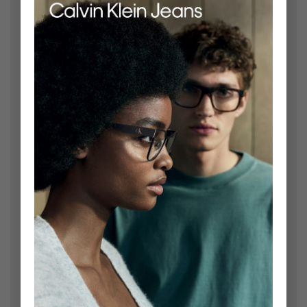
Bir yanıt yazın
E-posta adresiniz yayınlanmayacak.
Gerekli alanlar
*
ile işaretlenmişlerdir
Yorum
*
Ad
*
E-posta
*