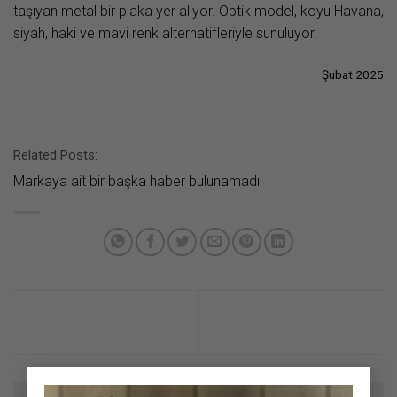
taşıyan metal bir plaka yer alıyor. Optik model, koyu Havana,
siyah, haki ve mavi renk alternatifleriyle sunuluyor.
Şubat 2025
Related Posts:
Markaya ait bir başka haber bulunamadı
×