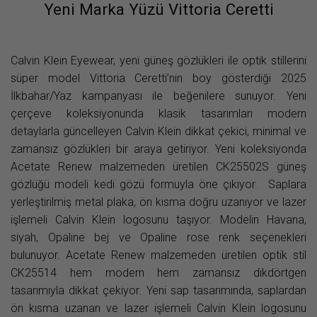
Yeni Marka Yüzü Vittoria Ceretti
Calvin Klein Eyewear, yeni güneş gözlükleri ile optik stillerini
süper model Vittoria Ceretti’nin boy gösterdiği 2025
İlkbahar/Yaz kampanyası ile beğenilere sunuyor. Yeni
çerçeve koleksiyonunda klasik tasarımları modern
detaylarla güncelleyen Calvin Klein dikkat çekici, minimal ve
zamansız gözlükleri bir araya getiriyor. Yeni koleksiyonda
Acetate Renew malzemeden üretilen CK25502S güneş
gözlüğü modeli kedi gözü formuyla öne çıkıyor. Saplara
yerleştirilmiş metal plaka, ön kısma doğru uzanıyor ve lazer
işlemeli Calvin Klein logosunu taşıyor. Modelin Havana,
siyah, Opaline bej ve Opaline rose renk seçenekleri
bulunuyor. Acetate Renew malzemeden üretilen optik stil
CK25514 hem modern hem zamansız dikdörtgen
tasarımıyla dikkat çekiyor. Yeni sap tasarımında, saplardan
ön kısma uzanan ve lazer işlemeli Calvin Klein logosunu