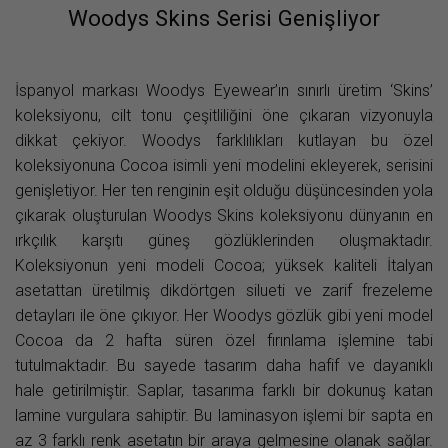
Woodys Skins Serisi Genişliyor
İspanyol markası Woodys Eyewear’ın sınırlı üretim ‘Skins’
koleksiyonu, cilt tonu çeşitliliğini öne çıkaran vizyonuyla
dikkat çekiyor. Woodys farklılıkları kutlayan bu özel
koleksiyonuna Cocoa isimli yeni modelini ekleyerek, serisini
genişletiyor. Her ten renginin eşit olduğu düşüncesinden yola
çıkarak oluşturulan Woodys Skins koleksiyonu dünyanın en
ırkçılık karşıtı güneş gözlüklerinden oluşmaktadır.
Koleksiyonun yeni modeli Cocoa; yüksek kaliteli İtalyan
asetattan üretilmiş dikdörtgen silueti ve zarif frezeleme
detayları ile öne çıkıyor. Her Woodys gözlük gibi yeni model
Cocoa da 2 hafta süren özel fırınlama işlemine tabi
tutulmaktadır. Bu sayede tasarım daha hafif ve dayanıklı
hale getirilmiştir. Saplar, tasarıma farklı bir dokunuş katan
lamine vurgulara sahiptir. Bu laminasyon işlemi bir sapta en
az 3 farklı renk asetatın bir araya gelmesine olanak sağlar.