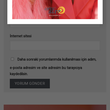
E-posta
*
İnternet sitesi
Daha sonraki yorumlarımda kullanılması için adım,
e-posta adresim ve site adresim bu tarayıcıya
kaydedilsin.