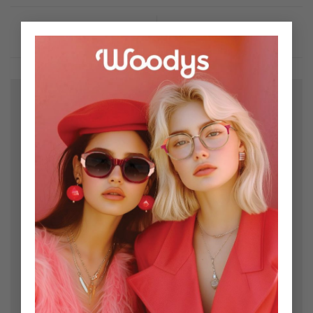
×
Bir yanıt yazın
E-posta adresiniz yayınlanmayacak.
Gerekli alanlar
*
ile işaretlenmişlerdir
Yorum
*
Ad
*