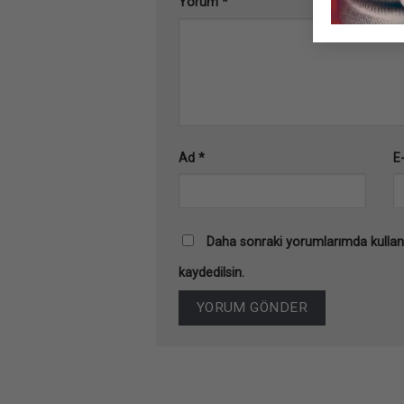
Yorum
*
Ad
*
E
Daha sonraki yorumlarımda kullanı
kaydedilsin.