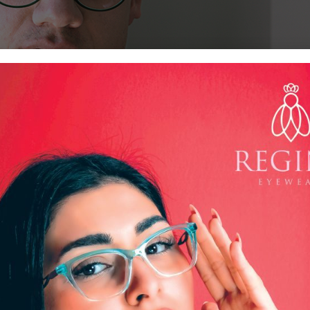
’s Club Yeni Sezona Hazır
klere özel hazırladığı optik ve güneş gözlüğü koleksiyonlarıy
yeni sezon ürünlerini görücüye çıkarıyor. Erkekler için ide
ıklığa ve zarafete önem veren erkeklere özel hazırladığı ye
 rahatlık vadediyor. Winner’s Club markasının yeni koleksiyonunda
 çerçeveleri sportif ve asil bir duruş sergiliyor.