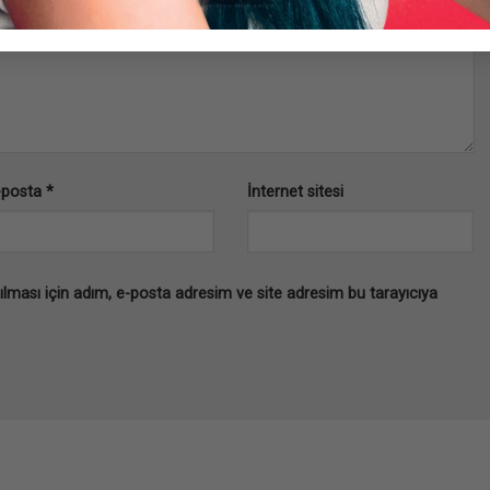
-posta
*
İnternet sitesi
lması için adım, e-posta adresim ve site adresim bu tarayıcıya