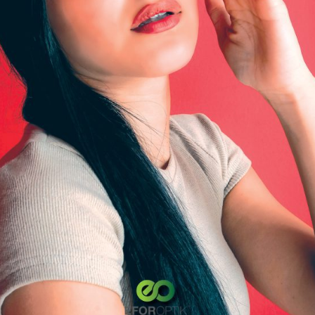
Eylül 20
ı
.
Gerekli alanlar
*
ile işaretlenmişlerdir