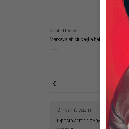
Related Posts:
Markaya ait bir başka haber bulunamad
Bir yanıt yazın
E-posta adresiniz yayınlanmayacak