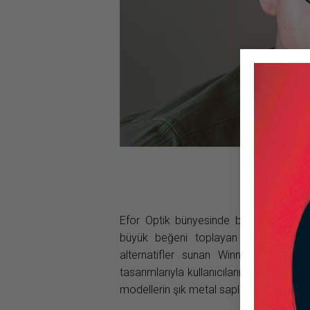
Winner
Efor Optik bünyesinde bulunan ve erke
büyük beğeni toplayan Winner’s Club 
alternatifler sunan Winner’s Club, ş
tasarımlarıyla kullanıcılarına konfor ve
modellerin şık metal sapları, dikkat çeken