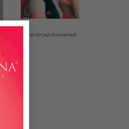
×
Benzer bir yazı bulunamadı.
la
al
ni
ki