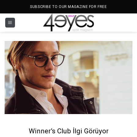
İçeriğe
SUBSCRIBE TO OUR MAGAZINE FOR FREE
atla
Winner’s Club İlgi Görüyor