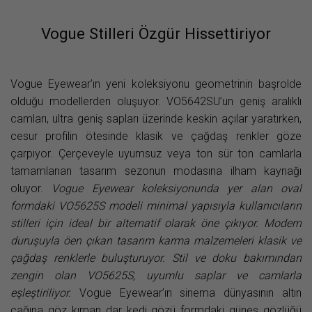
Vogue Stilleri Özgür Hissettiriyor
Vogue Eyewear’ın yeni koleksiyonu geometrinin başrolde
olduğu modellerden oluşuyor. VO5642SU’un geniş aralıklı
camları, ultra geniş sapları üzerinde keskin açılar yaratırken,
cesur profilin ötesinde klasik ve çağdaş renkler göze
çarpıyor. Çerçeveyle uyumsuz veya ton sür ton camlarla
tamamlanan tasarım sezonun modasına ilham kaynağı
oluyor.
Vogue Eyewear koleksiyonunda yer alan oval
formdaki VO5625S modeli minimal yapısıyla kullanıcıların
stilleri için ideal bir alternatif olarak öne çıkıyor. Modern
duruşuyla öen çıkan tasarım karma malzemeleri klasik ve
çağdaş renklerle buluşturuyor. Stil ve doku bakımından
zengin olan VO5625S, uyumlu saplar ve camlarla
eşleştiriliyor.
Vogue Eyewear’ın sinema dünyasının altın
çağına göz kırpan dar kedi gözü formdaki güneş gözlüğü