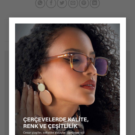
×
Bir yanıt yazın
E-posta adresiniz yayınlanmayacak.
Gerekli alanlar
*
ile işaretlenmişlerdir
Yorum
*