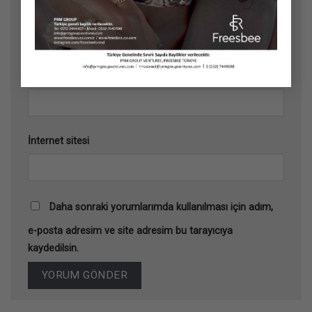
Ad
*
E-posta
*
İnternet sitesi
Daha sonraki yorumlarımda kullanılması için adım,
e-posta adresim ve site adresim bu tarayıcıya
kaydedilsin.