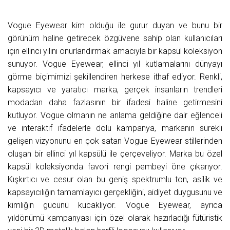
Vogue Eyewear kim olduğu ile gurur duyan ve bunu bir
görünüm haline getirecek özgüvene sahip olan kullanıcıları
için ellinci yılını onurlandırmak amacıyla bir kapsül koleksiyon
sunuyor. Vogue Eyewear, ellinci yıl kutlamalarını dünyayı
görme biçimimizi şekillendiren herkese ithaf ediyor. Renkli,
kapsayıcı ve yaratıcı marka, gerçek insanların trendleri
modadan daha fazlasının bir ifadesi haline getirmesini
kutluyor. Vogue olmanın ne anlama geldiğine dair eğlenceli
ve interaktif ifadelerle dolu kampanya, markanın sürekli
gelişen vizyonunu en çok satan Vogue Eyewear stillerinden
oluşan bir ellinci yıl kapsülü ile çerçeveliyor. Marka bu özel
kapsül koleksiyonda favori rengi pembeyi öne çıkarıyor.
Kışkırtıcı ve cesur olan bu geniş spektrumlu ton, asilik ve
kapsayıcılığın tamamlayıcı gerçekliğini, aidiyet duygusunu ve
kimliğin gücünü kucaklıyor. Vogue Eyewear, ayrıca
yıldönümü kampanyası için özel olarak hazırladığı fütüristik