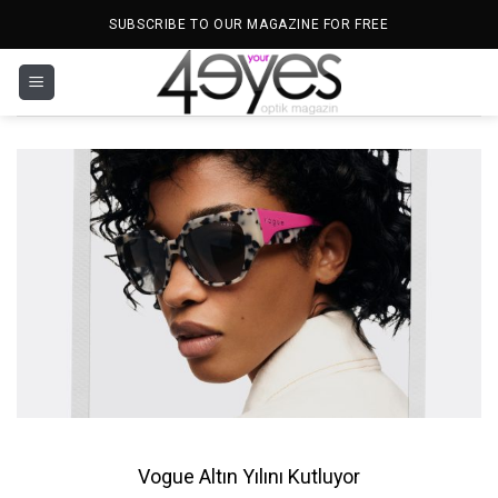
İçeriğe
SUBSCRIBE TO OUR MAGAZINE FOR FREE
atla
Vogue Altın Yılını Kutluyor