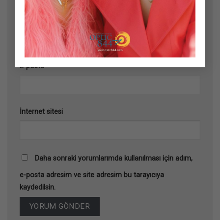
Ad
*
E-posta
*
İnternet sitesi
Daha sonraki yorumlarımda kullanılması için adım,
e-posta adresim ve site adresim bu tarayıcıya
kaydedilsin.