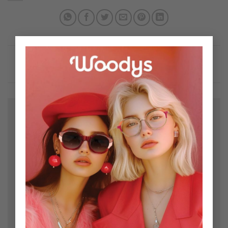
×
Bir yanıt yazın
E-posta adresiniz yayınlanmayacak.
Gerekli alanlar
*
ile işaretlenmişlerdir
Yorum
*