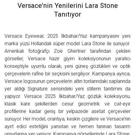
Versace’nin Yenilerini Lara Stone
Tanıtıyor
Versace Eyewear, 2025 İlkbahar/Yaz kampanyasını yeni
marka yüzü Hollandalı süper model Lara Stone ile sunuyor.
Amerikalı fotoğrafçı Zoë Ghertner tarafından çekilen
görseller, Versace hazır giyim koleksiyonunun yaratıcı
konseptiyle uyumlu olarak, yeni güneş gözlükleri ve optik
çerçevelerin rafine bir seçkisini sergiliyor. Kampanya ayrıca,
Versace logosunun çerçevelerin altın tonlarındaki saplarında
yer aldığı Signature serisindeki yeni stillerin tanıtımını da
yapıyor. Versace 2025 İlkbahar/Yaz gözlük koleksiyonu,
klasik kare şekillerden cesur geometrik ve cat-eye
profillerine kadar geniş bir yelpazede asetat çerçeveler
sunuyor. Her model, orantıya, keskin çizgilere ve Versace’nin
ayırt edici estetiğini yansıtan ve hemen tanınan tasarım
unsurlarına yer veriyor. Kampanya görsellerinde Lara Stone,