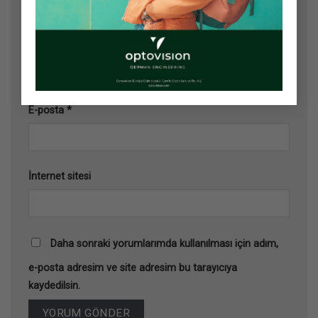
Ad
*
E-posta
*
İnternet sitesi
Daha sonraki yorumlarımda kullanılması için adım,
e-posta adresim ve site adresim bu tarayıcıya
kaydedilsin.