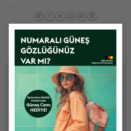
×
Bir yanıt yazın
E-posta adresiniz yayınlanmayacak.
Gerekli alanlar
*
ile işaretlenmişlerdir
Yorum
*