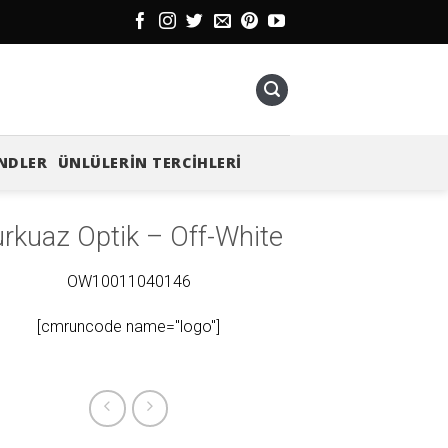
NDLER
ÜNLÜLERIN TERCIHLERI
rkuaz Optik – Off-White
OW10011040146
[cmruncode name="logo"]