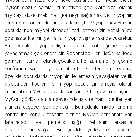
MyCon gözlük camları, tüm miyop çocuklara özel olarak
miyopiyi düzeltmek, net görmeyi sağlamak ve miyopinin
ilerlemesini önlemek için tasarlanmıştır. Miyop ebeveynlerin
çocuklarında miyopi derecesi fark etmeksizin yetişkinlikte
göz hastalıklarının yanı sıra miyop oluşma riski de yüksektir.
Bu nedenle miyop gelişim sürecini olabildiğince erken
yavaşlatmak çok önemlidir. Rodenstock, en üstün kalitede
görmenin uzmanı olarak çocuklara her zaman en iyi görme
konforunu sağlamayı garanti etmek ister. Bu nedenle,
özellikle çocuklarda miyopinin ilerlemesini yavaşlatan ve ilk
diyoptriden itibaren her miyop çocuk için önleyici olarak
kullanılabilen MyCon gözlük camları ile bir çözüm geliştirdi.
MyCon gözlük camları sayesinde ışık retinanın perifer yan
alanlara düşecek şekilde dağılır. Bu nedenle miyop ilerleme
kontrolüne yönelik tasarım alanları MyCon camlarının yan
tarafındadır ve periferik ışığın retinanın arkasına
düşmemesini sağlar. Bu şekilde yerleştirilen tasarım