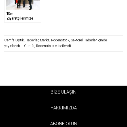
Tüm
Ziyaretçilerimize
Teşekkür Ederiz…
Cemfa Optik
,
Haberler
,
Marka
,
Rodenstock
,
Sektörel Haberler
içinde
yayınlandı
|
Cemfa
,
Rodenstock
etiketlendi
BİZE ULAŞIN
HAKKIMIZDA
ABONE OLUN