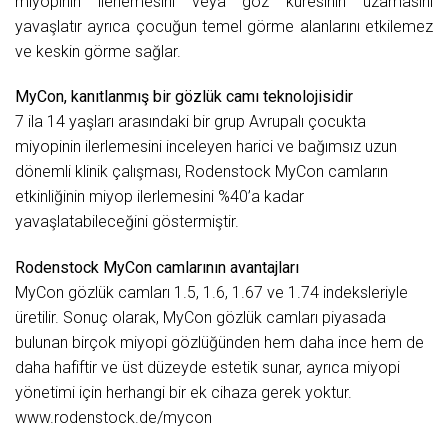
miyopinin ilerlemesini veya göz küresinin uzamasını
yavaşlatır ayrıca çocuğun temel görme alanlarını etkilemez
ve keskin görme sağlar.
MyCon, kanıtlanmış bir gözlük camı teknolojisidir
7 ila 14 yaşları arasındaki bir grup Avrupalı çocukta
miyopinin ilerlemesini inceleyen harici ve bağımsız uzun
dönemli klinik çalışması, Rodenstock MyCon camların
etkinliğinin miyop ilerlemesini %40’a kadar
yavaşlatabileceğini göstermiştir.
Rodenstock MyCon camlarının avantajları
MyCon gözlük camları 1.5, 1.6, 1.67 ve 1.74 indeksleriyle
üretilir. Sonuç olarak, MyCon gözlük camları piyasada
bulunan birçok miyopi gözlüğünden hem daha ince hem de
daha hafiftir ve üst düzeyde estetik sunar, ayrıca miyopi
yönetimi için herhangi bir ek cihaza gerek yoktur.
www.rodenstock.de/mycon