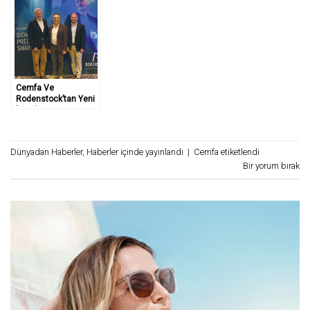
Cemfa Ve
Rodenstock’tan Yeni
İş Birliği
Dünyadan Haberler
,
Haberler
içinde yayınlandı
|
Cemfa
etiketlendi
Bir yorum bırak