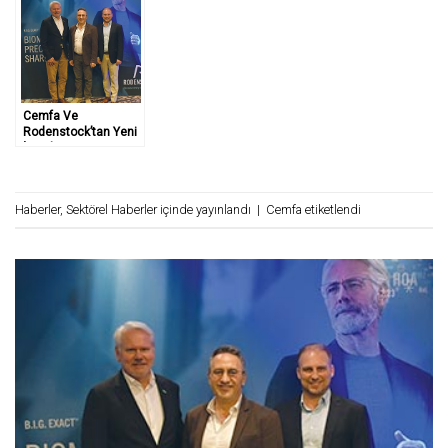
Cemfa Ve
Rodenstock’tan Yeni
İş Birliği
Haberler
,
Sektörel Haberler
içinde yayınlandı
|
Cemfa
etiketlendi