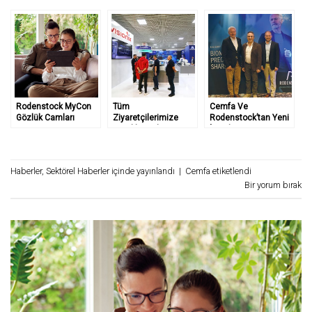
Rodenstock MyCon
Tüm
Cemfa Ve
Gözlük Camları
Ziyaretçilerimize
Rodenstock’tan Yeni
Teşekkür Ederiz…
İş Birliği
Haberler
,
Sektörel Haberler
içinde yayınlandı
|
Cemfa
etiketlendi
Bir yorum bırak