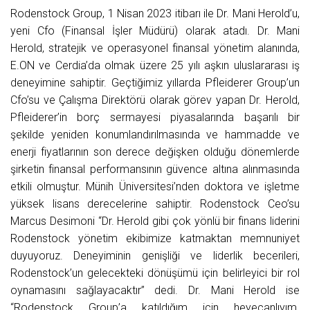
Rodenstock Group, 1 Nisan 2023 itibarı ile Dr. Mani Herold’u,
yeni Cfo (Finansal İşler Müdürü) olarak atadı. Dr. Mani
Herold, stratejik ve operasyonel finansal yönetim alanında,
E.ON ve Cerdia’da olmak üzere 25 yılı aşkın uluslararası iş
deneyimine sahiptir. Geçtiğimiz yıllarda Pfleiderer Group’un
Cfo’su ve Çalışma Direktörü olarak görev yapan Dr. Herold,
Pfleiderer’in borç sermayesi piyasalarında başarılı bir
şekilde yeniden konumlandırılmasında ve hammadde ve
enerji fiyatlarının son derece değişken olduğu dönemlerde
şirketin finansal performansının güvence altına alınmasında
etkili olmuştur. Münih Üniversitesi’nden doktora ve işletme
yüksek lisans derecelerine sahiptir. Rodenstock Ceo’su
Marcus Desimoni “Dr. Herold gibi çok yönlü bir finans liderini
Rodenstock yönetim ekibimize katmaktan memnuniyet
duyuyoruz. Deneyiminin genişliği ve liderlik becerileri,
Rodenstock’un gelecekteki dönüşümü için belirleyici bir rol
oynamasını sağlayacaktır” dedi. Dr. Mani Herold ise
“Rodenstock Group’a katıldığım için heyecanlıyım.