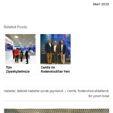
Mart 2023
Related Posts:
Tüm
Cemfa Ve
Ziyaretçilerimize
Rodenstock’tan Yeni
Teşekkür Ederiz…
İş Birliği
Haberler
,
Sektörel Haberler
içinde yayınlandı
|
Cemfa
,
Rodenstock
etiketlendi
Bir yorum bırak