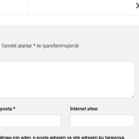
.
Gerekli alanlar
*
ile işaretlenmişlerdir
-posta
*
İnternet sitesi
lması için adım, e-posta adresim ve site adresim bu tarayıcıya