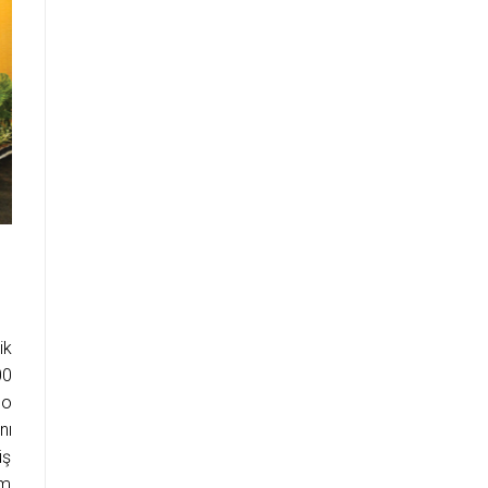
ik
00
mo
nı
üş
am