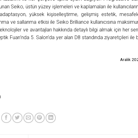
an Seiko, üstün yüzey işlemeleri ve kaplamaları ile kullanıcıları
adaptasyon, yüksek kişiselleştirme, gelişmiş estetik, mesafel
anma ve sallanma etkisi ile Seiko Brilliance kullanıcısına maksim
teknolojiler ve avantajları hakkında detaylı bilgi almak için her se
tik Fuarı’nda 5. Salon’da yer alan D8 standında ziyaretçileri ile b
Aralık 20
ı