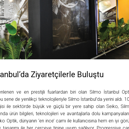
anbul’da Ziyaretçilerle Buluştu
enen ve en prestijli fuarlardan biri olan Silmo İstanbul Opt
u sene de yenilikçi teknolojileriyle Silmo İstanbul’da yerini aldı. 1
lojisi ile sektörde büyük ve güçlü bir yere sahip olan Seiko, Sil
nda ürün bilgileri, teknolojileri ve avantajlarla dolu kampanyaları
iko Optik, dünyanın ‘en ince’ camı ile kullanıcısına hem en iyi gör
 tasarımı ile her çerçeve tipine uyum sağlıyor. Progressive c