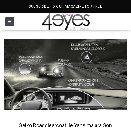
İçeriğe
SUBSCRIBE TO OUR MAGAZINE FOR FREE
atla
Seiko Roadclearcoat ile Yansımalara Son