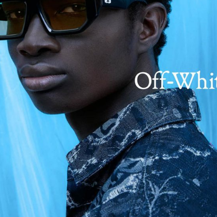
tık dağıtımı bağımsız olarak ele almak yerine, Group’un pazar bilgi
derliğinde birlikte çalışacak. Deneyimli Satış Uzmanı Kornel Bogy
ü olarak atandı. Kornel, dünyanın dört bir yanındaki iş ortaklarıy
mlu olarak, her iki markanın da başarılı bir şekilde küresel olar
uslararası Satış Başkan Yardımcısı Sören Østergard, “Optovisi
entinde yüksek performanslı ürün portföyleri sunuyor ve her ikisi 
benzersiz marka kimlikleri ile öne çıkıyor. Bu seçkin markalar
cağız” dedi.
Şubat 20
ı