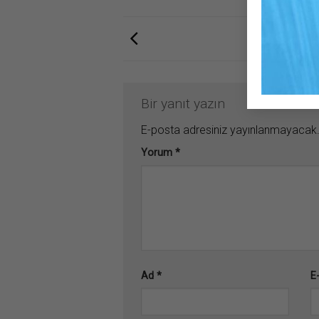
Bir yanıt yazın
E-posta adresiniz yayınlanmayacak
Yorum
*
Ad
*
E