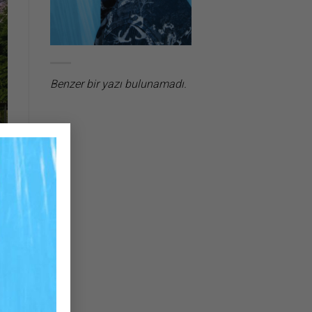
Benzer bir yazı bulunamadı.
×
mü
li
ne
ak