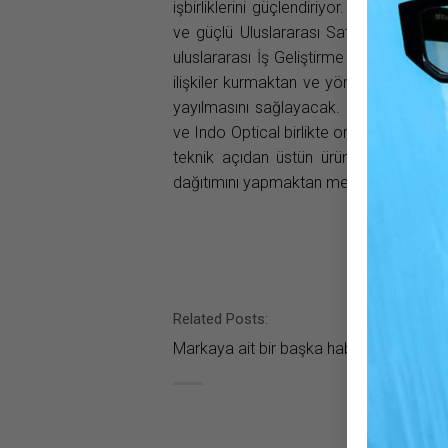
işbirliklerini güçlendiriyor. Markalar ar
ve güçlü Uluslararası Satış ekibinin li
uluslararası İş Geliştirme Kıdemli Müdür
ilişkiler kurmaktan ve yönetmekten soru
yayılmasını sağlayacak. Rodenstock Ul
ve Indo Optical birlikte orta fiyat segm
teknik açıdan üstün ürünler ve güçlü, 
dağıtımını yapmaktan memnuniyet duya
Related Posts:
Markaya ait bir başka haber bulunamad