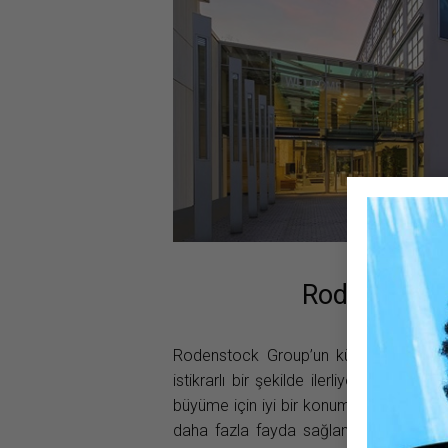
Rodenstock
Rodenstock Group’un küresel arenada 
istikrarlı bir şekilde ilerliyor. Group 
büyüme için iyi bir konuma sahip olduğu
daha fazla fayda sağlamak amacıyla kü