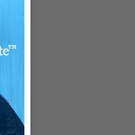
si
o,
la
ak
on
de
ın
25