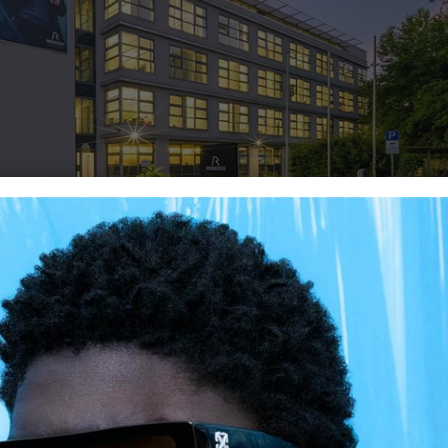
 Group’tan Büyüme Hamlesi
lider cam üreticisine ve medikal teknoloji şirketine dönüşü
açıklamasında, Optovision ve Indo Optical ile Rodenstock’un sürek
nu belirtti. Rodenstock, Optovision ve Indo Optical, müşterileri
resel dağıtımlarına birleşik ve verimli bir yaklaşım oluşturar