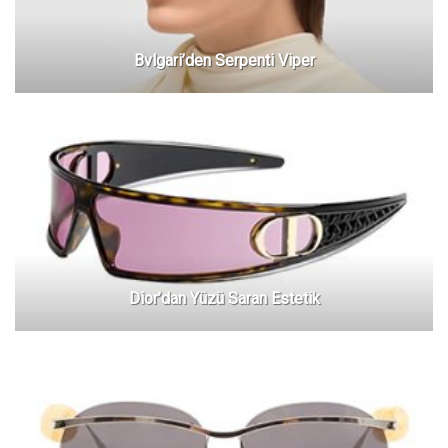
Bvlgari’den Serpenti Viper
Dior’dan Yüzü Saran Estetik