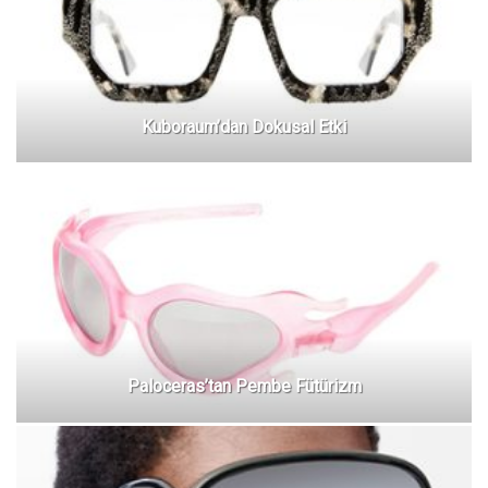
Kuboraum’dan Dokusal Etki
Paloceras’tan Pembe Fütürizm