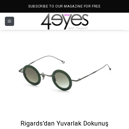
İçeriğe
SUBSCRIBE TO OUR MAGAZINE FOR FREE
atla
Rigards’dan Yuvarlak Dokunuş