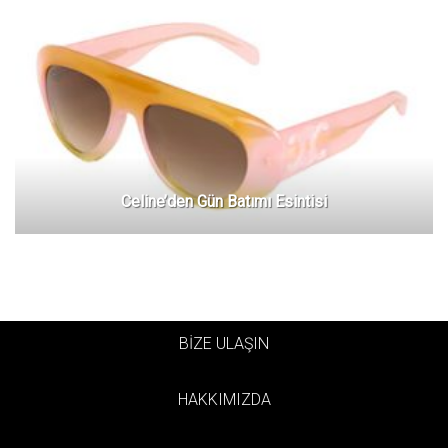
Celine’den Gün Batımı Esintisi
BİZE ULAŞIN
HAKKIMIZDA