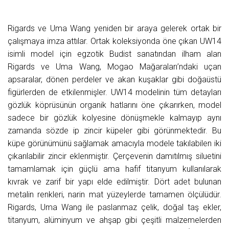
Rigards ve Uma Wang yeniden bir araya gelerek ortak bir
çalışmaya imza attılar. Ortak koleksiyonda öne çıkan UW14
isimli model için egzotik Budist sanatından ilham alan
Rigards ve Uma Wang, Mogao Mağaraları’ndaki uçan
apsaralar, dönen perdeler ve akan kuşaklar gibi doğaüstü
figürlerden de etkilenmişler. UW14 modelinin tüm detayları
gözlük köprüsünün organik hatlarını öne çıkarırken, model
sadece bir gözlük kolyesine dönüşmekle kalmayıp aynı
zamanda sözde ip zincir küpeler gibi görünmektedir. Bu
küpe görünümünü sağlamak amacıyla modele takılabilen iki
çıkarılabilir zincir eklenmiştir. Çerçevenin damıtılmış siluetini
tamamlamak için güçlü ama hafif titanyum kullanılarak
kıvrak ve zarif bir yapı elde edilmiştir. Dört adet bulunan
metalin renkleri, narin mat yüzeylerde tamamen ölçülüdür.
Rigards, Uma Wang ile paslanmaz çelik, doğal taş ekler,
titanyum, alüminyum ve ahşap gibi çeşitli malzemelerden