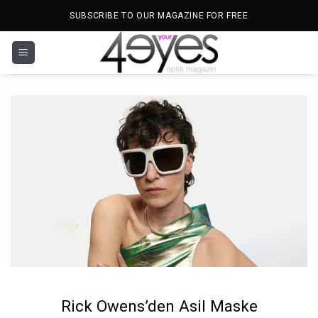
İçeriğe
SUBSCRIBE TO OUR MAGAZINE FOR FREE
atla
Rick Owens’den Asil Maske