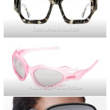
Kuboraum’dan Dokusal Etki
Paloceras’tan Pembe Fütürizm