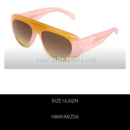
Celine’den Gün Batımı Esintisi
BİZE ULAŞIN
HAKKIMIZDA