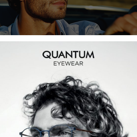
eri Entelektüel Duruş Sunuyor
ifade biçimi ve bilinçli bir tercih olarak ele alan Quantum, aynı bak
kte bu yaklaşımı güçlendirmeyi sürdürüyor. Japon titanyumu, Nxt 
 Quantum serileri, yüksek kalitedeki özgün tasarımlarını Türki