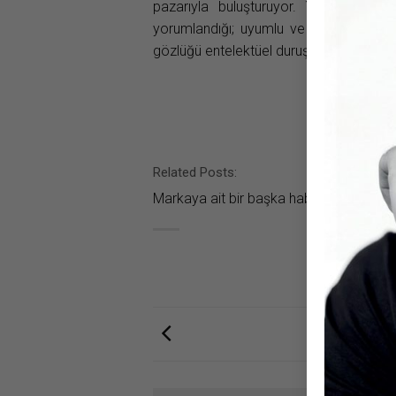
pazarıyla buluşturuyor. Yeni sezon op
yorumlandığı; uyumlu ve dengeli renk
gözlüğü entelektüel duruşunun bir parças
Related Posts:
Markaya ait bir başka haber bulunamad