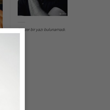
Benzer bir yazı bulunamadı.
×
ış
ve
ye