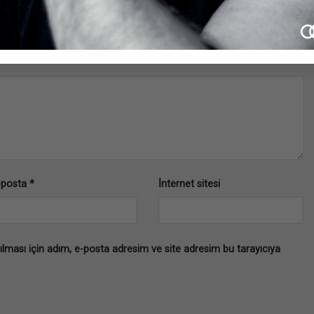
.
Gerekli alanlar
*
ile işaretlenmişlerdir
-posta
*
İnternet sitesi
lması için adım, e-posta adresim ve site adresim bu tarayıcıya