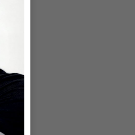
en
m,
26