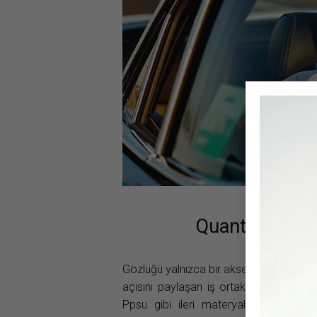
Quantum Seril
Gözlüğü yalnızca bir aksesuar değil; bir 
açısını paylaşan iş ortaklarıyla birli
Ppsu gibi ileri materyallerle üretilen