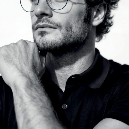
tik serilerinde, titanyumun farklı çerçeve formlarıyla yenid
 kombinasyonlarıyla tamamlanan modeller öne çıkıyor. Quantu
ı olarak görenler için geniş ve seçkin bir ürün yelpazesi sunuyor.
Ocak 20
ı