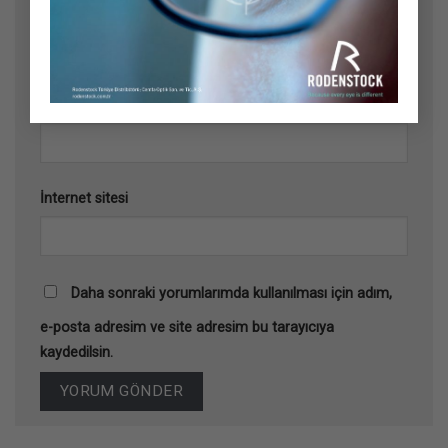
Ad
*
E-posta
*
İnternet sitesi
Daha sonraki yorumlarımda kullanılması için adım,
e-posta adresim ve site adresim bu tarayıcıya
kaydedilsin.