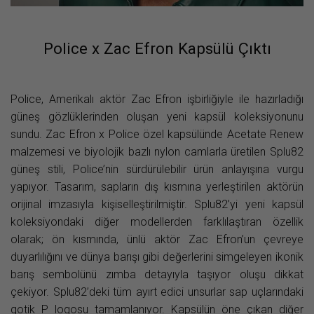
Police x Zac Efron Kapsülü Çıktı
Police, Amerikalı aktör Zac Efron işbirliğiyle ile hazırladığı
güneş gözlüklerinden oluşan yeni kapsül koleksiyonunu
sundu. Zac Efron x Police özel kapsülünde Acetate Renew
malzemesi ve biyolojik bazlı nylon camlarla üretilen Splu82
güneş stili, Police’nin sürdürülebilir ürün anlayışına vurgu
yapıyor. Tasarım, sapların dış kısmına yerleştirilen aktörün
orijinal imzasıyla kişiselleştirilmiştir. Splu82’yi yeni kapsül
koleksiyondaki diğer modellerden farklılaştıran özellik
olarak; ön kısmında, ünlü aktör Zac Efron’un çevreye
duyarlılığını ve dünya barışı gibi değerlerini simgeleyen ikonik
barış sembolünü zımba detayıyla taşıyor oluşu dikkat
çekiyor. Splu82’deki tüm ayırt edici unsurlar sap uçlarındaki
gotik P logosu tamamlanıyor. Kapsülün öne çıkan diğer