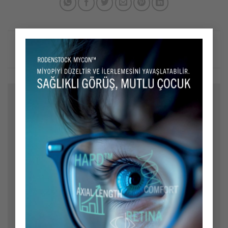
×
Bir yanıt yazın
E-posta adresiniz yayınlanmayacak.
Gerekli alanlar
*
ile işaretlenmişlerdir
Yorum
*