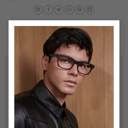
×
Bir yanıt yazın
E-posta adresiniz yayınlanmayacak.
Gerekli alanlar
*
ile işaretlenmişlerdir
Yorum
*