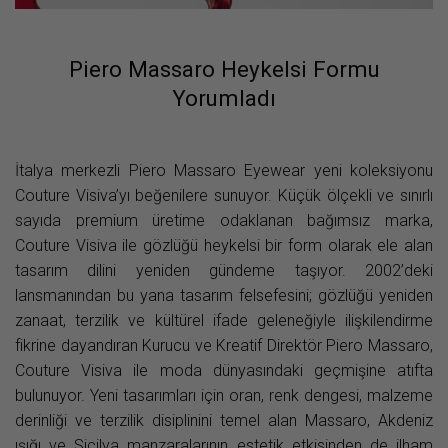
Piero Massaro Heykelsi Formu
Yorumladı
İtalya merkezli Piero Massaro Eyewear yeni koleksiyonu
Couture Visiva’yı beğenilere sunuyor. Küçük ölçekli ve sınırlı
sayıda premium üretime odaklanan bağımsız marka,
Couture Visiva ile gözlüğü heykelsi bir form olarak ele alan
tasarım dilini yeniden gündeme taşıyor. 2002’deki
lansmanından bu yana tasarım felsefesini; gözlüğü yeniden
zanaat, terzilik ve kültürel ifade geleneğiyle ilişkilendirme
fikrine dayandıran Kurucu ve Kreatif Direktör Piero Massaro,
Couture Visiva ile moda dünyasındaki geçmişine atıfta
bulunuyor. Yeni tasarımları için oran, renk dengesi, malzeme
derinliği ve terzilik disiplinini temel alan Massaro, Akdeniz
ışığı ve Sicilya manzaralarının estetik etkisinden de ilham