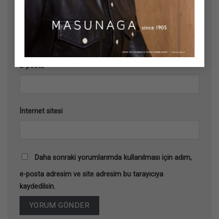
Ad
*
E-posta
*
İnternet sitesi
Daha sonraki yorumlarımda kullanılması için adım,
e-posta adresim ve site adresim bu tarayıcıya
kaydedilsin.