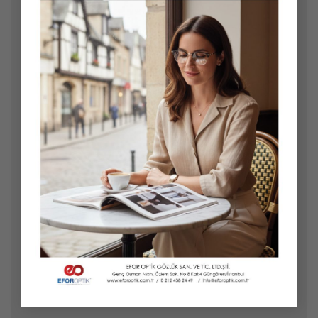
Yorum
*
Ad
*
E-posta
*
İnternet sitesi