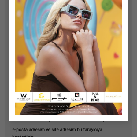
Ad
*
E-posta
*
İnternet sitesi
Daha sonraki yorumlarımda kullanılması için adım,
e-posta adresim ve site adresim bu tarayıcıya