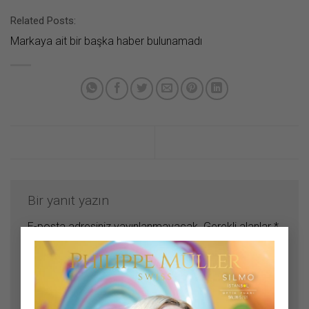
Related Posts:
Markaya ait bir başka haber bulunamadı
Bir yanıt yazın
E-posta adresiniz yayınlanmayacak.
Gerekli alanlar
*
×
ile işaretlenmişlerdir
Yorum
*