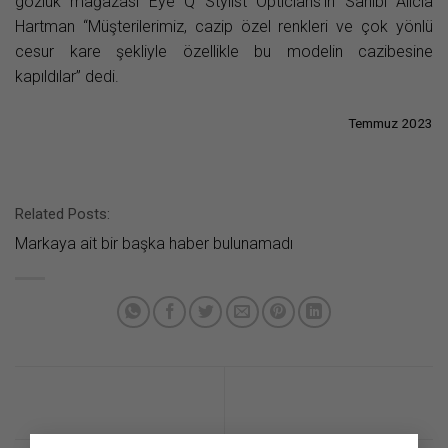
gözlük mağazası Eye Q Stylist Opticians’ın Sahibi Alicia
Hartman “Müşterilerimiz, cazip özel renkleri ve çok yönlü
cesur kare şekliyle özellikle bu modelin cazibesine
kapıldılar” dedi.
Temmuz 2023
Related Posts:
Markaya ait bir başka haber bulunamadı