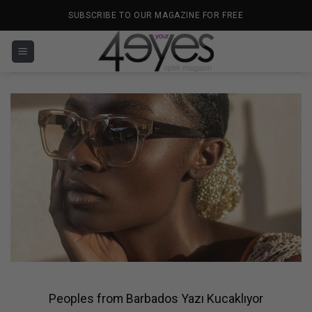
İçeriğe
SUBSCRIBE TO OUR MAGAZINE FOR FREE
atla
Peoples from Barbados Yazı Kucaklıyor