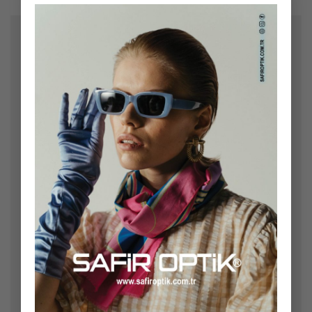
×
Bir yanıt yazın
E-posta adresiniz yayınlanmayacak.
Gerekli alanlar
*
ile işaretlenmişlerdir
Yorum
*
Ad
*
E-posta
*