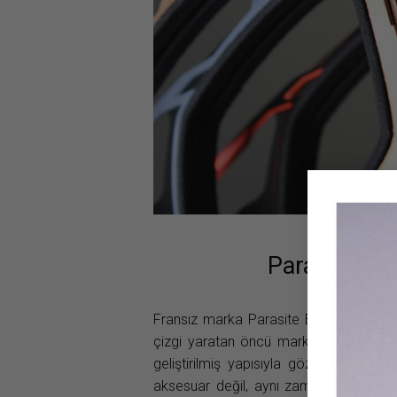
Parasite Ge
Fransız marka Parasite Eyewear, cesur t
çizgi yaratan öncü markalardan biridir. 
geliştirilmiş yapısıyla gözlük kavramın
aksesuar değil, aynı zamanda güçlü bir 