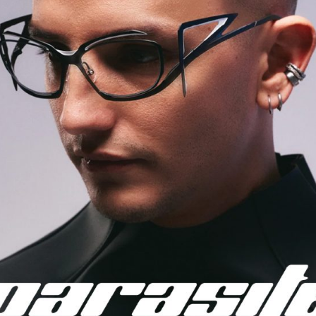
l anlara kadar her ortamda kullanıcıya eşlik edecek şekil
fından sunulan Parasite Eyewear; şıklık, işlevsellik ve yeniliği b
eraklılarının vazgeçilmez tercihlerinden biri haline geliyor. H
aya koyan marka, geleceğin gözlüğünü bugünden deneyimlem
ğlıyor., 2002 yılında Hugo Martin tarafından Kurulan marka “Ster
asik kulp sistemlerinden ayrılıyor. Parasite Eyewear, tasarımları
esindeki atölyelerde tamamlar, bu sayede hem modern teknolojin
rlığın ruhunu ürünlerine yansıtır. Her sezon tasarım ve teknoloji
 sunarak deneysel ve vizyoner kimliğini korur.
Ekim 20
ı