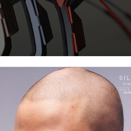
leceğin Gözlüklerini Sunuyor
asarım dili ve yenilikçi yaklaşımıyla gözlük dünyasında farklı b
Alışılmışın dışında detayları, modern formları ve ileri teknolojiy
ı yeniden yorumlar. Marka, retro-fütüristik estetiğiyle sadece b
stil ifadesi sunuyor. Hafifliği, dayanıklılığı ve konforu ön plan