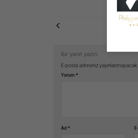
Bir yanıt yazın
E-posta adresiniz yayınlanmayacak
Yorum
*
Ad
*
E