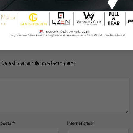
.
Gerekli alanlar
*
ile işaretlenmişlerdir
-posta
*
İnternet sitesi