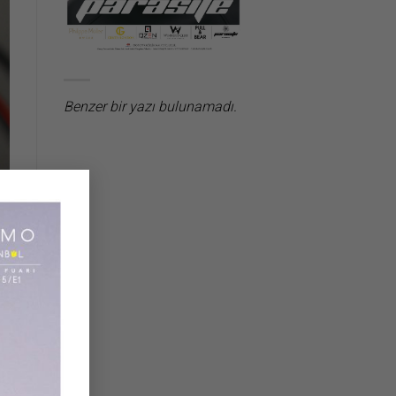
Benzer bir yazı bulunamadı.
×
ir
le
ir
da