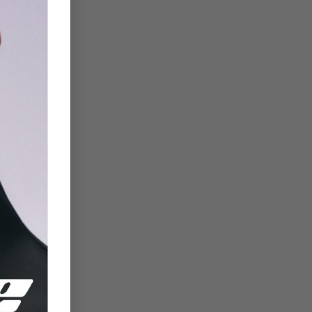
de
ir
er
ek
eo
nı
in
yi
25