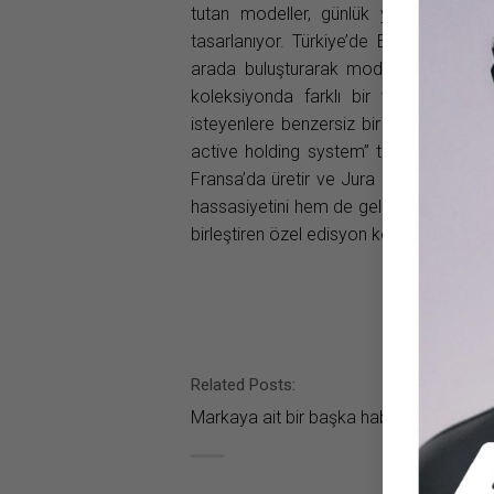
tutan modeller, günlük yaşamdan öze
tasarlanıyor. Türkiye’de Efor Optik tara
arada buluşturarak moda ve teknoloji m
koleksiyonda farklı bir vizyon ort
isteyenlere benzersiz bir alternatif sa
active holding system” teknolojisiyle kl
Fransa’da üretir ve Jura Dağları çevr
hassasiyetini hem de geleneksel zanaatka
birleştiren özel edisyon koleksiyonlarını
Related Posts:
Markaya ait bir başka haber bulunamad