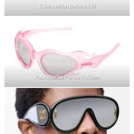
Kuboraum’dan Dokusal Etki
Paloceras’tan Pembe Fütürizm