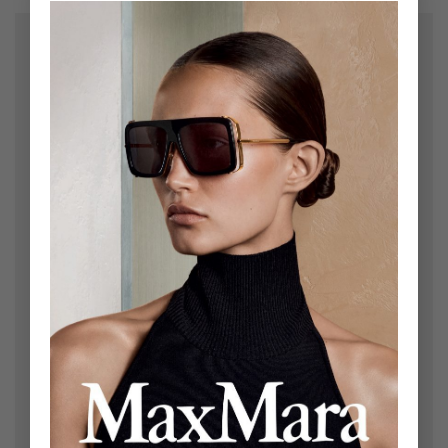
×
Bir yanıt yazın
E-posta adresiniz yayınlanmayacak.
Gerekli alanlar
*
ile işaretlenmişlerdir
Yorum
*
Ad
*
E-posta
*