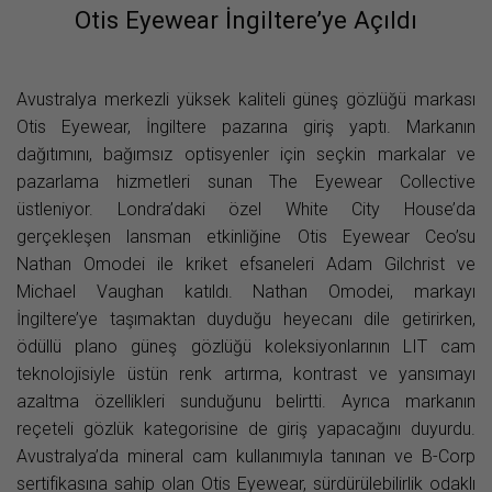
Otis Eyewear İngiltere’ye Açıldı
Avustralya merkezli yüksek kaliteli güneş gözlüğü markası
Otis Eyewear, İngiltere pazarına giriş yaptı. Markanın
dağıtımını, bağımsız optisyenler için seçkin markalar ve
pazarlama hizmetleri sunan The Eyewear Collective
üstleniyor. Londra’daki özel White City House’da
gerçekleşen lansman etkinliğine Otis Eyewear Ceo’su
Nathan Omodei ile kriket efsaneleri Adam Gilchrist ve
Michael Vaughan katıldı. Nathan Omodei, markayı
İngiltere’ye taşımaktan duyduğu heyecanı dile getirirken,
ödüllü plano güneş gözlüğü koleksiyonlarının LIT cam
teknolojisiyle üstün renk artırma, kontrast ve yansımayı
azaltma özellikleri sunduğunu belirtti. Ayrıca markanın
reçeteli gözlük kategorisine de giriş yapacağını duyurdu.
Avustralya’da mineral cam kullanımıyla tanınan ve B-Corp
sertifikasına sahip olan Otis Eyewear, sürdürülebilirlik odaklı