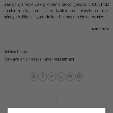
ürün geliştirmeye verdiği önemle dikkat çekiyor. 2000 yılında
kurulan marka, zamansız ve kaliteli tasarımlarıyla premium
güneş gözlüğü dünyasında kendine sağlam bir yer ediniyor.
Nisan 2025
Related Posts:
Markaya ait bir başka haber bulunamadı