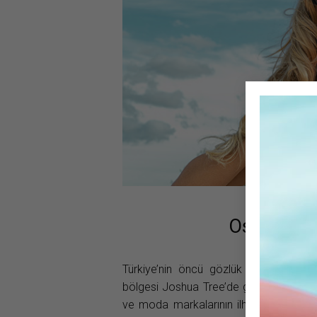
Osse’den 
Türkiye’nin öncü gözlük markası Osse
bölgesi Joshua Tree’de gerçekleştirdi. 
ve moda markalarının ilham kaynağı o