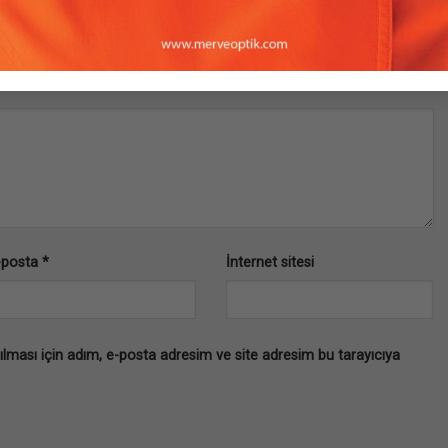
.
Gerekli alanlar
*
ile işaretlenmişlerdir
-posta
*
İnternet sitesi
lması için adım, e-posta adresim ve site adresim bu tarayıcıya