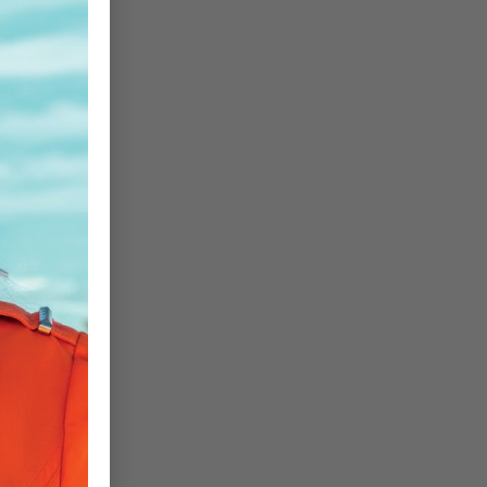
le
ım
26