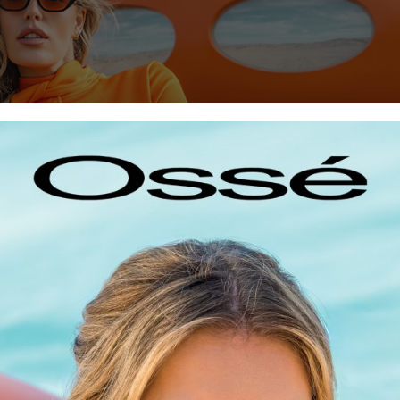
Zamansız Moda Yolculuğu
, yeni sezon kampanyasının çekimlerini Amerika’nın ikonik ç
Büyülü bir atmosfere sahip olan bölge; sanatçıların, müzisyenler
luyor. Osse çekim için Joshua Tree’de mimarisiyle dikkat çek