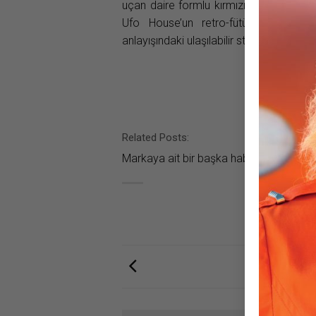
uçan daire formlu kırmızı Ufo House’u 
Ufo House’un retro-fütüristik mimari
anlayışındaki ulaşılabilir stil ve modern 
Related Posts:
Markaya ait bir başka haber bulunamad