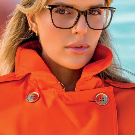
seçti. Kampanya konsepti; çölün doğal, dokunulmamış yalınlığı i
si arasında karşıtlık ilişki kuruyor. Böylece Osse’nin tasar
yenilik dengesini çarpıcı şekilde ortaya koyuyor.
Ocak 20
ı