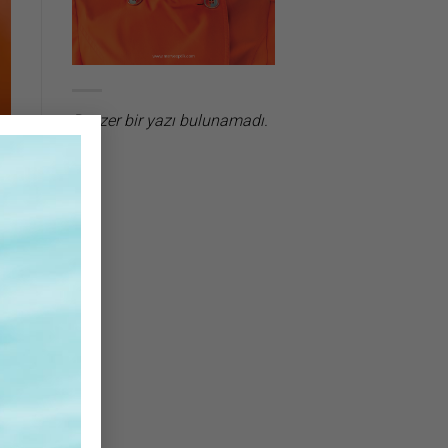
Benzer bir yazı bulunamadı.
×
öl
in
en