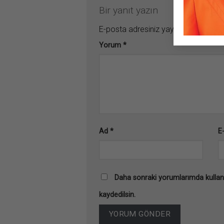
Bir yanıt yazın
E-posta adresiniz yayınlanmayacak
Yorum
*
Ad
*
E
Daha sonraki yorumlarımda kullanı
kaydedilsin.