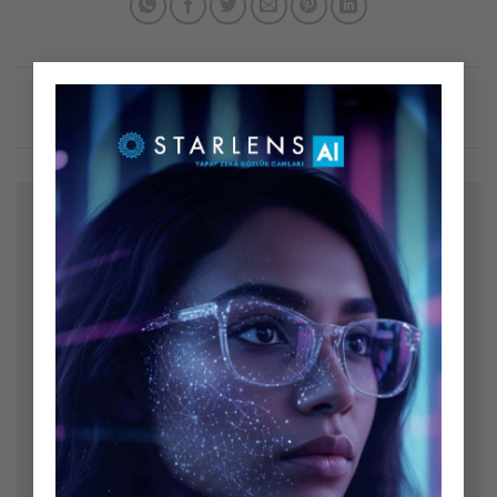
×
Bir yanıt yazın
E-posta adresiniz yayınlanmayacak.
Gerekli alanlar
*
ile işaretlenmişlerdir
Yorum
*