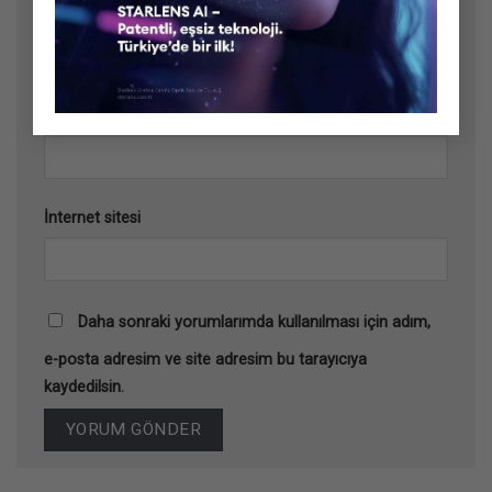
Ad
*
E-posta
*
İnternet sitesi
Daha sonraki yorumlarımda kullanılması için adım,
e-posta adresim ve site adresim bu tarayıcıya
kaydedilsin.