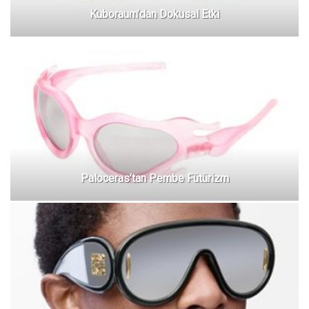
Kuboraum’dan Dokusal Etki
Paloceras’tan Pembe Fütürizm