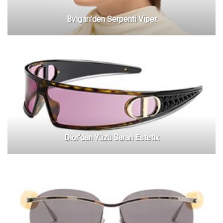
Bvlgari’den Serpenti Viper
Dior’dan Yüzü Saran Estetik