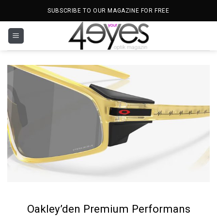
İçeriğe
SUBSCRIBE TO OUR MAGAZINE FOR FREE
atla
Oakley’den Premium Performans