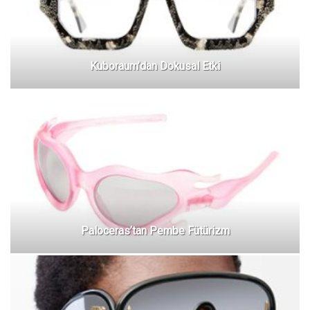
Kuboraum’dan Dokusal Etki
Paloceras’tan Pembe Fütürizm