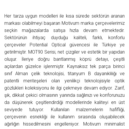
Her tarza uygun modelleri ile kısa sürede sektörün aranan
markası olabilmeyi başaran Motivum marka çerçevelerimiz
seçkin mağazalarda satışa hızla devam etmektedir.
Sektörünün ihtiyaç duyduğu kaliteli, farklı, konforlu
çerçeveler Potential Optical güvencesi ile Türkiye ye
getirilmiştir. MOT90 Serisi, net çizgiler ve estetik bir yapıdan
oluşur. İleriye doğru bantlanmış köprü detayı, çeşitli
açılardan güzelce işlenmiştir. Kaynaksız tek parça birinci
sınıf Alman çelik teknolojisi, titanyum B dayanıklılığı ve
patentli menteşeleri olan yenilikçi teknolojisiyle optik
gözlükleri koleksiyonu ile ilgi çekmeye devam ediyor. Zarif,
şık, dikkat çekici olmasının yanında sağlınızı ve konforunuzu
da düşünerek çeşitlendirdiği modellerinde kaliteyi en üst
seviyede tutuyor. Kullanılan malzemelerin hafifliği,
çerçevenin esnekliği ile kullanım sırasında oluşabilecek
ağırlığın hissedilmesini engelleniyor. Motivum minimalist