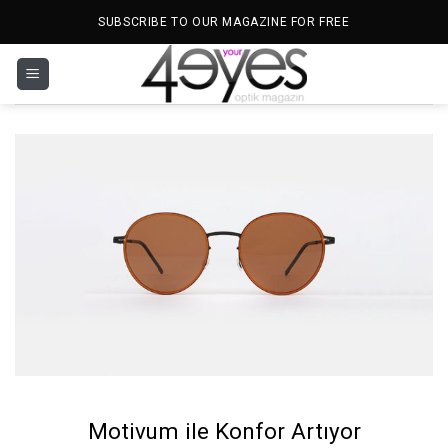
İçeriğe
SUBSCRIBE TO OUR MAGAZINE FOR FREE
atla
Motivum ile Konfor Artıyor