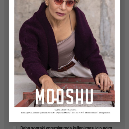
Ad
*
E-posta
*
İnternet sitesi
Daha sonraki yorumlarımda kullanılması için adım,